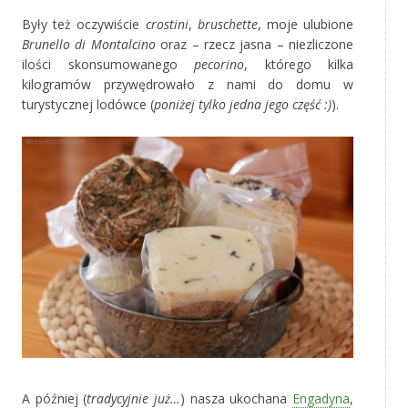
Były też oczywiście
crostini
,
bruschette
, moje ulubione
Brunello di Montalcino
oraz – rzecz jasna – niezliczone
ilości skonsumowanego
pecorino
, którego kilka
kilogramów przywędrowało z nami do domu w
turystycznej lodówce (
poniżej tylko jedna jego część :)
).
A później (
tradycyjnie już…
) nasza ukochana
Engadyna
,