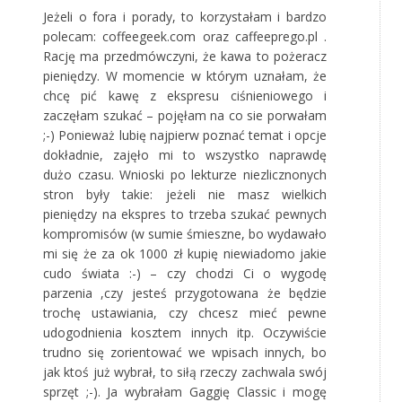
Jeżeli o fora i porady, to korzystałam i bardzo
polecam: coffeegeek.com oraz caffeeprego.pl .
Rację ma przedmówczyni, że kawa to pożeracz
pieniędzy. W momencie w którym uznałam, że
chcę pić kawę z ekspresu ciśnieniowego i
zaczęłam szukać – pojęłam na co sie porwałam
;-) Ponieważ lubię najpierw poznać temat i opcje
dokładnie, zajęło mi to wszystko naprawdę
dużo czasu. Wnioski po lekturze niezlicznonych
stron były takie: jeżeli nie masz wielkich
pieniędzy na ekspres to trzeba szukać pewnych
kompromisów (w sumie śmieszne, bo wydawało
mi się że za ok 1000 zł kupię niewiadomo jakie
cudo świata :-) – czy chodzi Ci o wygodę
parzenia ,czy jesteś przygotowana że będzie
trochę ustawiania, czy chcesz mieć pewne
udogodnienia kosztem innych itp. Oczywiście
trudno się zorientować we wpisach innych, bo
jak ktoś już wybrał, to siłą rzeczy zachwala swój
sprzęt ;-). Ja wybrałam Gaggię Classic i mogę