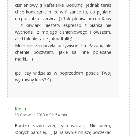
cisnieniowy (i kafetierke Bodum), jednak teraz
chce koniecznie miec w filizance to, co pijalam
na poczatku czerwca :)) Tak jak pisalam do Kaby
– z kawiarki niestety espresso z pianka nie
wychodzi, z mojego cisnieniowego i owszem,
ale i tak nie takie jak w Italii ;)
Mnie sie zamarzyla oczywiscie La Pavoni, ale
chetnie poczytam, jakie sa inne polecane
marki… :)
(ps. czy widzialas w poprzednim poscie Twoj
wytrawny keks? :))
Kasia
19 Czerwiec 2013 o 9 h 54 min
Bardzo zazdroszczę tych wakacji. Nie wiem,
których bardziej. :-) Ja na swoje muszę poczekać