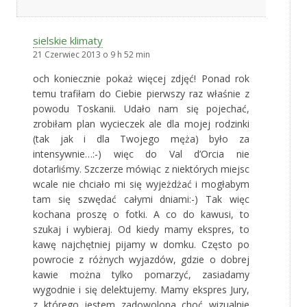
sielskie klimaty
21 Czerwiec 2013 o 9 h 52 min
och koniecznie pokaż więcej zdjęć! Ponad rok
temu trafiłam do Ciebie pierwszy raz właśnie z
powodu Toskanii. Udało nam się pojechać,
zrobiłam plan wycieczek ale dla mojej rodzinki
(tak jak i dla Twojego męża) było za
intensywnie…:-) więc do Val d’Orcia nie
dotarliśmy. Szczerze mówiąc z niektórych miejsc
wcale nie chciało mi się wyjeżdżać i mogłabym
tam się szwędać całymi dniami:-) Tak więc
kochana proszę o fotki. A co do kawusi, to
szukaj i wybieraj. Od kiedy mamy ekspres, to
kawę najchętniej pijamy w domku. Często po
powrocie z różnych wyjazdów, gdzie o dobrej
kawie można tylko pomarzyć, zasiadamy
wygodnie i się delektujemy. Mamy ekspres Jury,
z którego jestem zadowolona choć wizualnie