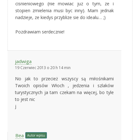
cisnieniowego (nie mowiac juz o tym, ze i
stopien zmielenia musi byc inny). Mam jednak
nadzieje, ze kiedys przyblize sie do idealu… ;)
Pozdrawiam serdecznie!
jadwiga
19 Czerwiec 2013 o 20 h 14 min
No jak to przecież wszyscy są miłośnikami
Twoich opisów Włoch , jedzenia i szlaków
turystycznych ja tam czekam na więcej, bo tyle
to jest nic
j
Bea
Autor wpisu