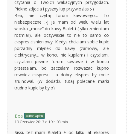
czytania o Twoich wakacyjnych przygodach.
Piekne zdjecia i pyszny lup przywiozlas ;-)
Bea, nie czytaj forum kawowego… To
niebezpieczne ;-) Ja mam od wielu wielu lat
wloska „moke” do kawy Bialetti (tylko zmienilam
rozmiar), ale oczywiscie to nie to samo co
ekspres cisnieniowy. Kiedys chcialam sobie kupic
porzadny mlynek do kawy (zarnowy, ale
elektryczny… w koncu nie kupilam) i czytalam,
czytalam pewne forum kawowe i w koncu
przestalam, bo zaczelam rozwazac kupno
rowniez ekspresu… a dobry ekspres by mnie
zrujnowal. (W dodatku tutaj polecane marki
trudno kupic by bylo).
Bea
Autor wpisu
19 Czerwiec 2013 o 19 h 03 min
Sissi, tez mam Bialetti + od kilku lat ekspres