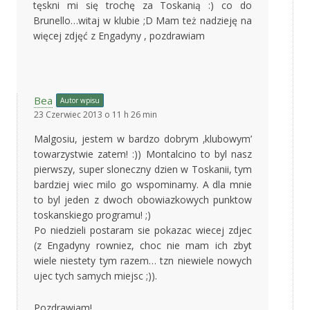
tęskni mi się trochę za Toskanią :) co do
Brunello…witaj w klubie ;D Mam też nadzieję na
więcej zdjęć z Engadyny , pozdrawiam
Bea
Autor wpisu
23 Czerwiec 2013 o 11 h 26 min
Malgosiu, jestem w bardzo dobrym ‚klubowym’
towarzystwie zatem! :)) Montalcino to byl nasz
pierwszy, super sloneczny dzien w Toskanii, tym
bardziej wiec milo go wspominamy. A dla mnie
to byl jeden z dwoch obowiazkowych punktow
toskanskiego programu! ;)
Po niedzieli postaram sie pokazac wiecej zdjec
(z Engadyny rowniez, choc nie mam ich zbyt
wiele niestety tym razem… tzn niewiele nowych
ujec tych samych miejsc ;)).
Pozdrawiam!