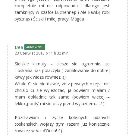
kompletnie mi nie odpowiada i dlatego jest
zamknięty w szafce kuchennej:-) Ale kawkę robi
pyszną:-) Ściski i miłej pracy! Magda
Bea
Autor wpisu
23 Czerwiec 2013 o 11 h 32 min
Sielskie klimaty – ciesze sie ogromnie, ze
Toskania nas polaczyla (i zamilowanie do dobrej
kawy jak widze rowniez :)).
Wcale Ci sie nie dziwie, ze z pewnych miejsc nie
chcialo Ci sie wyjezdzac, ja bowiem mialam /
mam dokladnie tak samo (powiem wiecej –
lekko ‚pocily’ mi sie oczy przed wyjazdem… :/ ).
Pozdrawiam i zycze kolejnych udanych
toskanskich wojazy (tym razem juz koniecznie
rowniez w Val d’Orcia! :)).