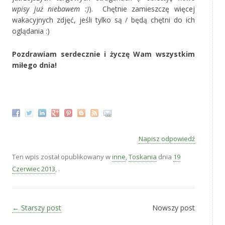
wpisy już niebawem :)
). Chętnie zamieszczę więcej
wakacyjnych zdjęć, jeśli tylko są / będą chętni do ich
oglądania :)
Pozdrawiam serdecznie i życzę Wam wszystkim
miłego dnia!
‚
Napisz odpowiedź
Ten wpis został opublikowany w
inne
,
Toskania
dnia
19
Czerwiec 2013
,
.
Zobacz wpisy
←
Starszy post
Nowszy post