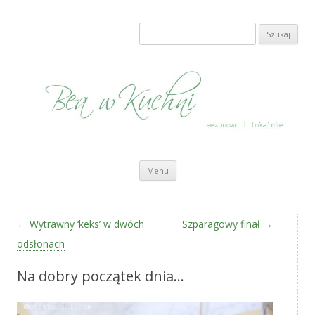
Bea w Kuchni
sezonowo i lokalnie
Szukaj:
Przeskocz do treści
Menu
Zobacz wpisy
←
Wytrawny ‘keks’ w dwóch
Szparagowy finał
→
odsłonach
Na dobry początek dnia…