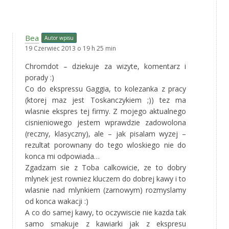
Bea
Autor wpisu
19 Czerwiec 2013 o 19 h 25 min
Chromdot – dziekuje za wizyte, komentarz i
porady :)
Co do ekspressu Gaggia, to kolezanka z pracy
(ktorej maz jest Toskanczykiem ;)) tez ma
wlasnie ekspres tej firmy. Z mojego aktualnego
cisnieniowego jestem wprawdzie zadowolona
(reczny, klasyczny), ale – jak pisalam wyzej –
rezultat porownany do tego wloskiego nie do
konca mi odpowiada…
Zgadzam sie z Toba calkowicie, ze to dobry
mlynek jest rowniez kluczem do dobrej kawy i to
wlasnie nad mlynkiem (zarnowym) rozmyslamy
od konca wakacji :)
A co do samej kawy, to oczywiscie nie kazda tak
samo smakuje z kawiarki jak z ekspresu