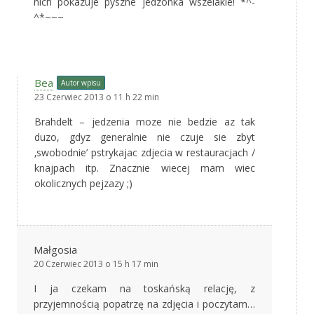
nich pokazuje pyszne jedzonka wszelakie! *^-
^*~~~
Bea
Autor wpisu
23 Czerwiec 2013 o 11 h 22 min
Brahdelt – jedzenia moze nie bedzie az tak
duzo, gdyz generalnie nie czuje sie zbyt
‚swobodnie’ pstrykajac zdjecia w restauracjach /
knajpach itp. Znacznie wiecej mam wiec
okolicznych pejzazy ;)
Małgosia
20 Czerwiec 2013 o 15 h 17 min
I ja czekam na toskańską relację, z
przyjemnością popatrzę na zdjęcia i poczytam…