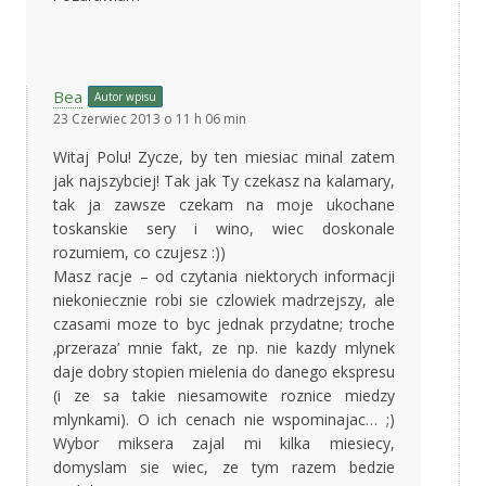
Bea
Autor wpisu
23 Czerwiec 2013 o 11 h 06 min
Witaj Polu! Zycze, by ten miesiac minal zatem
jak najszybciej! Tak jak Ty czekasz na kalamary,
tak ja zawsze czekam na moje ukochane
toskanskie sery i wino, wiec doskonale
rozumiem, co czujesz :))
Masz racje – od czytania niektorych informacji
niekoniecznie robi sie czlowiek madrzejszy, ale
czasami moze to byc jednak przydatne; troche
‚przeraza’ mnie fakt, ze np. nie kazdy mlynek
daje dobry stopien mielenia do danego ekspresu
(i ze sa takie niesamowite roznice miedzy
mlynkami). O ich cenach nie wspominajac… ;)
Wybor miksera zajal mi kilka miesiecy,
domyslam sie wiec, ze tym razem bedzie