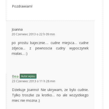
Pozdrawiam!
Joanna
20 Czerwiec 2013 o 22 h 09 min
po prostu bajecznie…. cudne miejsca… cudne
zdjecia… z pewnoscia cudny wypoczynek
mialas… :)
Bea
Autor wpisu
23 Czerwiec 2013 o 11 h 28 min
Dziekuje Joanno! Nie ukrywam, ze bylo cudnie.
Tylko troszke za krotko… no ale wszystkiego
miec nie mozna ;)