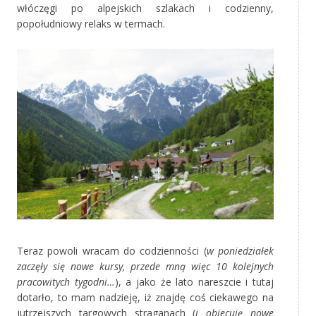
włóczęgi po alpejskich szlakach i codzienny,
popołudniowy relaks w termach.
Teraz powoli wracam do codzienności (
w poniedziałek
zaczęły się nowe kursy, przede mną więc 10 kolejnych
pracowitych tygodni…
), a jako że lato nareszcie i tutaj
dotarło, to mam nadzieję, iż znajdę coś ciekawego na
jutrzejszych targowych straganach (
i obiecuję nowe