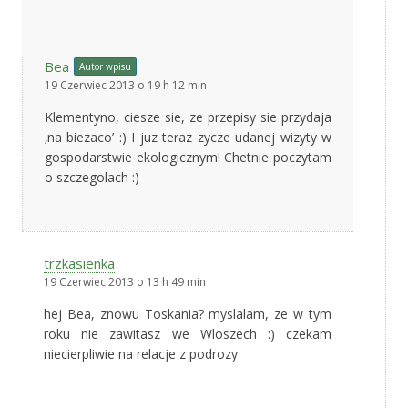
Bea
Autor wpisu
19 Czerwiec 2013 o 19 h 12 min
Klementyno, ciesze sie, ze przepisy sie przydaja
‚na biezaco’ :) I juz teraz zycze udanej wizyty w
gospodarstwie ekologicznym! Chetnie poczytam
o szczegolach :)
trzkasienka
19 Czerwiec 2013 o 13 h 49 min
hej Bea, znowu Toskania? myslalam, ze w tym
roku nie zawitasz we Wloszech :) czekam
niecierpliwie na relacje z podrozy