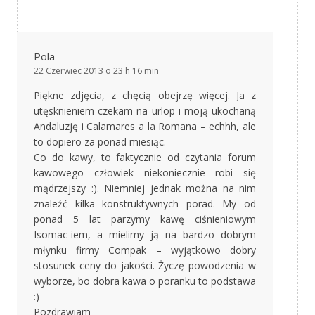
Pola
22 Czerwiec 2013 o 23 h 16 min
Piękne zdjęcia, z chęcią obejrzę więcej. Ja z
utęsknieniem czekam na urlop i moją ukochaną
Andaluzję i Calamares a la Romana – echhh, ale
to dopiero za ponad miesiąc.
Co do kawy, to faktycznie od czytania forum
kawowego człowiek niekoniecznie robi się
mądrzejszy :). Niemniej jednak można na nim
znaleźć kilka konstruktywnych porad. My od
ponad 5 lat parzymy kawę ciśnieniowym
Isomac-iem, a mielimy ją na bardzo dobrym
młynku firmy Compak – wyjątkowo dobry
stosunek ceny do jakości. Życzę powodzenia w
wyborze, bo dobra kawa o poranku to podstawa
:)
Pozdrawiam