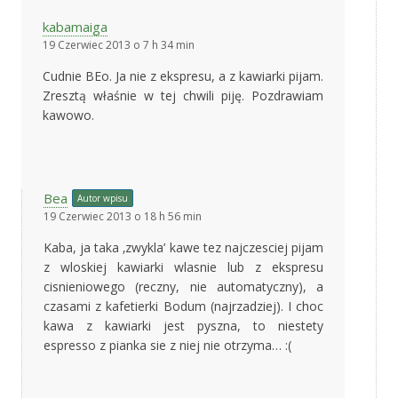
kabamaiga
19 Czerwiec 2013 o 7 h 34 min
Cudnie BEo. Ja nie z ekspresu, a z kawiarki pijam.
Zresztą właśnie w tej chwili piję. Pozdrawiam
kawowo.
Bea
Autor wpisu
19 Czerwiec 2013 o 18 h 56 min
Kaba, ja taka ‚zwykla’ kawe tez najczesciej pijam
z wloskiej kawiarki wlasnie lub z ekspresu
cisnieniowego (reczny, nie automatyczny), a
czasami z kafetierki Bodum (najrzadziej). I choc
kawa z kawiarki jest pyszna, to niestety
espresso z pianka sie z niej nie otrzyma… :(