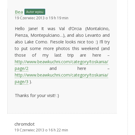
Bea
Autor wpisu
19 Czerwiec 2013 o 19 h 19 min
Hello Jane! It was Val d’Orcia (Montalcino,
Pienza, Montepulciano…), and also Levanto and
also Lake Como. Fiesole looks nice too :) I’ll try
to put some more photos this weekend (and
those of my last trip are here –
http://www.beawkuchni.com/category/toskania/
page/2
and here –
http://www.beawkuchni.com/category/toskania/
page/3
).
Thanks for your visit! :)
chromdot
19 Czerwiec 2013 o 16 h 22 min