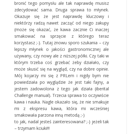
bronić tego pomysłu ale tak naprawdę musisz
zdecydować sama. Druga sprawa to młynek.
Okazuje się że jest naprawdę kluczowy i
niektórzy radzą nawet zacząć od niego zakupy
(może się okazać, że kawa zacznie Ci inaczej
smakować na sprzęcie z którego teraz
korzystasz ;-). Tutaj znowu sporo szukania – czy
lepszy młynek o jakości gastronomicznej ale
używany, czy nowy ale z niższej półki. Czy taki w
którym trzeba coś grzebać żeby działało, czy
może skusić się na wygląd, czy na dobre opinie.
Mój kojarzy mi się z PRLem i nigdy bym nie
powiedziała po wyglądzie że jest taki fajny, a
jestem zadowolona z tego jak działa (iberital
Challenge manual). Trzecia sprawa to oczywiście
kawa i nauka. Nagle okazało się, że nie smakuje
mi z ekspresu kawa, która mi wcześniej
smakowała parzona inną metodą ;-)
to jak, nadal jesteś zainteresowana? ;-) jeżeli tak
– trzymam kciuki!!!