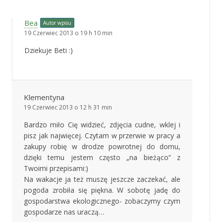
Bea
Autor wpisu
19 Czerwiec 2013 o 19 h 10 min
Dziekuje Beti :)
Klementyna
19 Czerwiec 2013 o 12 h 31 min
Bardzo miło Cię widzieć, zdjęcia cudne, wklej i
pisz jak najwięcej. Czytam w przerwie w pracy a
zakupy robię w drodze powrotnej do domu,
dzięki temu jestem często „na bieżąco” z
Twoimi przepisami:)
Na wakacje ja też muszę jeszcze zaczekać, ale
pogoda zrobiła się piękna. W sobotę jadę do
gospodarstwa ekologicznego- zobaczymy czym
gospodarze nas uraczą…