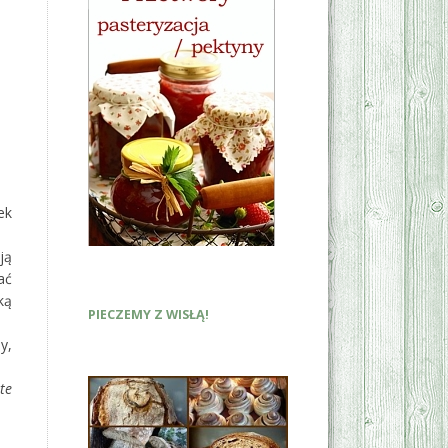
ek
ją
ać
ką
PIECZEMY Z WISŁĄ!
y,
te