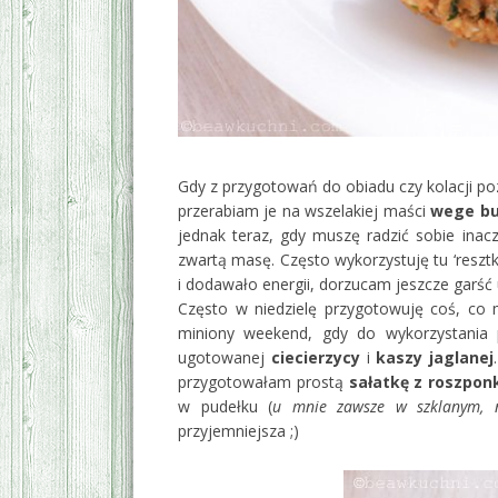
Gdy z przygotowań do obiadu czy kolacji po
przerabiam je na wszelakiej maści
wege bu
jednak teraz, gdy muszę radzić sobie inacz
zwartą masę. Często wykorzystuję tu ‘resztk
i dodawało energii, dorzucam jeszcze garść 
Często w niedzielę przygotowuję coś, co 
miniony weekend, gdy do wykorzystania
ugotowanej
ciecierzycy
i
kaszy jaglanej
przygotowałam prostą
sałatkę z roszpon
w pudełku (
u mnie zawsze w szklanym, n
przyjemniejsza ;)