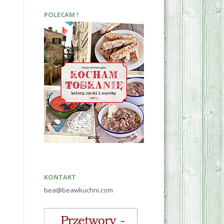
POLECAM !
KONTAKT
bea@beawkuchni.com