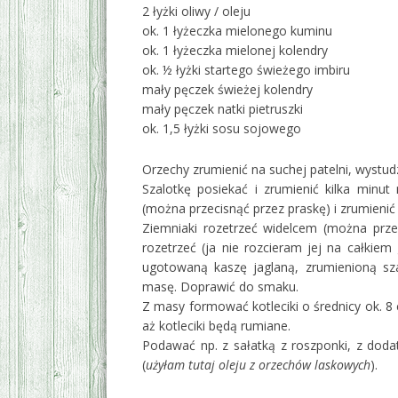
2 łyżki oliwy / oleju
ok. 1 łyżeczka mielonego kuminu
ok. 1 łyżeczka mielonej kolendry
ok. ½ łyżki startego świeżego imbiru
mały pęczek świeżej kolendry
mały pęczek natki pietruszki
ok. 1,5 łyżki sosu sojowego
Orzechy zrumienić na suchej patelni, wystudz
Szalotkę posiekać i zrumienić kilka minut
(można przecisnąć przez praskę) i zrumienić 
Ziemniaki rozetrzeć widelcem (można przec
rozetrzeć (ja nie rozcieram jej na całkie
ugotowaną kaszę jaglaną, zrumienioną sza
masę. Doprawić do smaku.
Z masy formować kotleciki o średnicy ok. 8 
aż kotleciki będą rumiane.
Podawać np. z sałatką z roszponki, z doda
(
użyłam tutaj oleju z orzechów laskowych
).