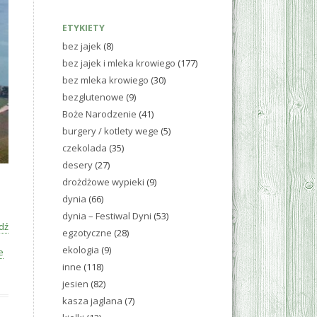
ETYKIETY
bez jajek
(8)
bez jajek i mleka krowiego
(177)
bez mleka krowiego
(30)
bezglutenowe
(9)
Boże Narodzenie
(41)
burgery / kotlety wege
(5)
czekolada
(35)
desery
(27)
drożdżowe wypieki
(9)
dynia
(66)
dynia – Festiwal Dyni
(53)
dź
egzotyczne
(28)
ekologia
(9)
e
inne
(118)
jesien
(82)
kasza jaglana
(7)