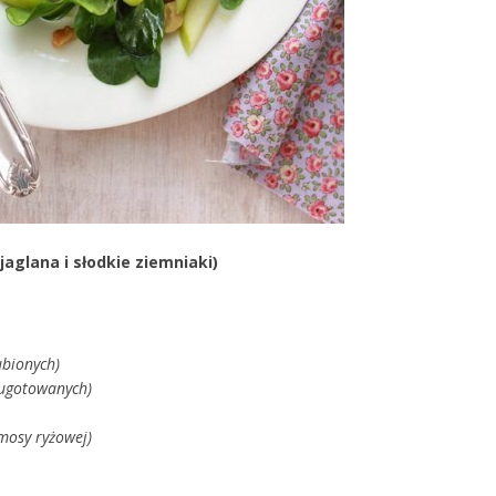
aglana i słodkie ziemniaki)
ubionych)
 ugotowanych)
mosy ryżowej)