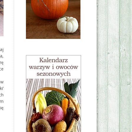
aj
a,
rę
ce
 w
i’
ch
em
ię