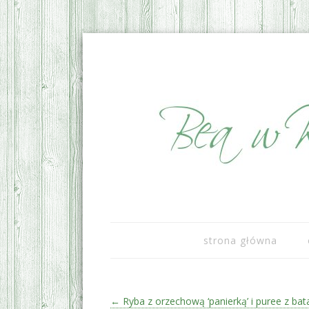
sezonowo i lokalnie
Bea w Kuchni
strona główna
Zobacz wpisy
←
Ryba z orzechową ‘panierką’ i puree z ba