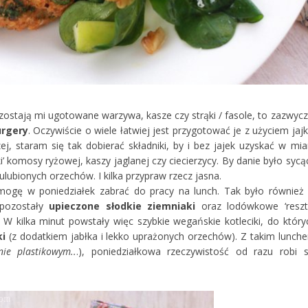
zostają mi ugotowane warzywa, kasze czy strąki / fasole, to zazwycz
rgery
. Oczywiście o wiele łatwiej jest przygotować je z użyciem jajk
ej, staram się tak dobierać składniki, by i bez jajek uzyskać w mia
i’ komosy ryżowej, kaszy jaglanej czy ciecierzycy. By danie było sycą
ulubionych orzechów. I kilka przypraw rzecz jasna.
mogę w poniedziałek zabrać do pracy na lunch. Tak było również
 pozostały
upieczone słodkie ziemniaki
oraz lodówkowe ‘resztk
. W kilka minut powstały więc szybkie wegańskie kotleciki, do który
ki
(z dodatkiem jabłka i lekko uprażonych orzechów). Z takim lunch
ie plastikowym..
.), poniedziałkowa rzeczywistość od razu robi s