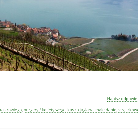
Napisz odpowie
eka krowiego
,
burgery / kotlety wege
,
kasza jaglana
,
male danie
,
strączkow