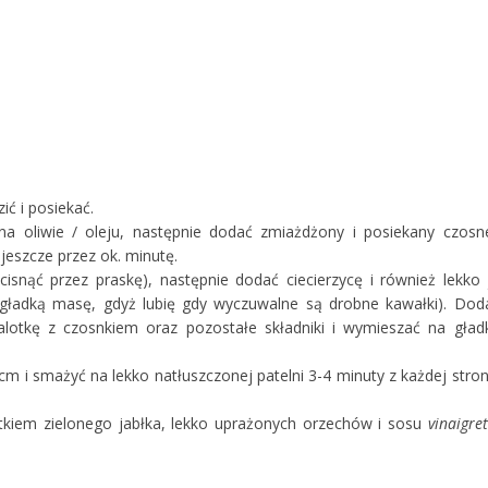
ić i posiekać.
 na oliwie / oleju, następnie dodać zmiażdżony i posiekany czosn
jeszcze przez ok. minutę.
isnąć przez praskę), następnie dodać ciecierzycę i również lekko 
m gładką masę, gdyż lubię gdy wyczuwalne są drobne kawałki). Dod
lotkę z czosnkiem oraz pozostałe składniki i wymieszać na gład
cm i smażyć na lekko natłuszczonej patelni 3-4 minuty z każdej stron
tkiem zielonego jabłka, lekko uprażonych orzechów i sosu
vinaigret