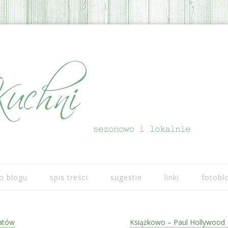
Przeskocz do treści
o blogu
spis treści
sugestie
linki
fotobl
tatów
Książkowo – Paul Hollywood