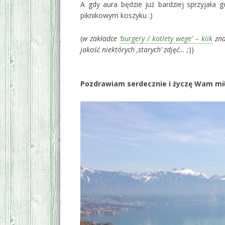
A gdy aura będzie już bardziej sprzyjała
piknikowym koszyku :)
(
w zakładce
‘burgery / kotlety wege’ – klik
zna
jakość niektórych ‚starych’ zdjęć… ;
))
‚
Pozdrawiam serdecznie i życzę Wam m