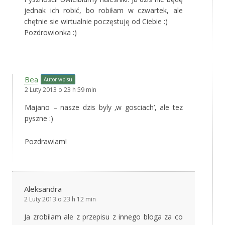
jednak ich robić, bo robiłam w czwartek, ale
chętnie sie wirtualnie poczęstuję od Ciebie :)
Pozdrowionka :)
Bea
Autor wpisu
2 Luty 2013 o 23 h 59 min
Majano – nasze dzis byly ‚w gosciach’, ale tez
pyszne :)
Pozdrawiam!
Aleksandra
2 Luty 2013 o 23 h 12 min
Ja zrobilam ale z przepisu z innego bloga za co