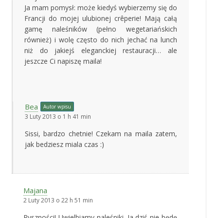
Ja mam pomysł: może kiedyś wybierzemy się do
Francji do mojej ulubionej crêperie! Mają całą
gamę naleśników (pełno wegetariańskich
również) i wolę często do nich jechać na lunch
niż do jakiejś eleganckiej restauracji… ale
jeszcze Ci napiszę maila!
Bea
Autor wpisu
3 Luty 2013 o 1 h 41 min
Sissi, bardzo chetnie! Czekam na maila zatem,
jak bedziesz miala czas :)
Majana
2 Luty 2013 o 22 h 51 min
Pyszności! Uwielbiamy naleśniki. Ja dziś nie będę