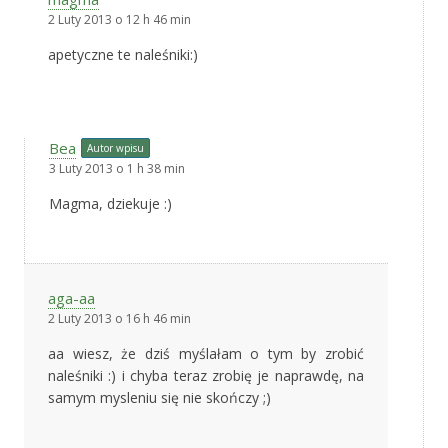
2 Luty 2013 o 12 h 46 min
apetyczne te naleśniki:)
Bea
Autor wpisu
3 Luty 2013 o 1 h 38 min
Magma, dziekuje :)
aga-aa
2 Luty 2013 o 16 h 46 min
aa wiesz, że dziś myślałam o tym by zrobić
naleśniki :) i chyba teraz zrobię je naprawdę, na
samym mysleniu się nie skończy ;)