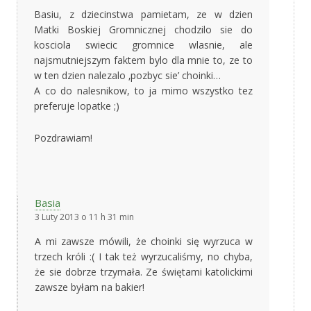
Basiu, z dziecinstwa pamietam, ze w dzien
Matki Boskiej Gromnicznej chodzilo sie do
kosciola swiecic gromnice wlasnie, ale
najsmutniejszym faktem bylo dla mnie to, ze to
w ten dzien nalezalo ‚pozbyc sie’ choinki…
A co do nalesnikow, to ja mimo wszystko tez
preferuje lopatke ;)
Pozdrawiam!
Basia
3 Luty 2013 o 11 h 31 min
A mi zawsze mówili, że choinki się wyrzuca w
trzech króli :( I tak też wyrzucaliśmy, no chyba,
że sie dobrze trzymała. Ze świętami katolickimi
zawsze byłam na bakier!