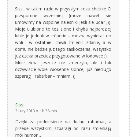
Sissi, w takim razie w przyszlym roku chetnie Ci
przypomne wczesniej (moze nawet sie
umowimy na wspolne nalesniki jesli sie uda? ;)).
Moje ulubione to tez slone i chyba najbardziej
lubie je jednak w crêperie – mozna wybierac do
woli i w ostatniej chwili zmienic zdanie, a w
domu nie bedzie juz tego zaskoczenia, wszystko
juz czeka przeciez przygotowane w lodowce ;)
Mnie zima jeszcze nie zmeczyla, ale i tak
oczywiscie wole wiosenne slonce; juz niedlugo
szparagi i rabarbar – mniam :))
Sissi
3 Luty 2013 o 1 h 38 min
Dzięki za podniesienie na duchu: rabarbar, a
przede wszystkim szparagi od razu zmieniają
mój humor…