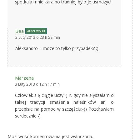
spotkala mnie kara bo trudniej bylo je usmazyc!
Bea
Autor wpisu
2 Luty 2013 o 23 h 58 min
Aleksandro – moze to tylko przypadek? ;)
Marzena
3 Luty 2013 o 12 h 17 min
Człowiek się ciągle uczy:-) Nigdy nie słyszałam o
takiej tradycji smażenia naleśników ani o
przepisie na pomoc w szczęściu:-)) Pozdrawiam
serdecznie:-)
Możliwość komentowania jest wyłączona.