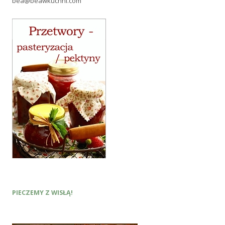
bea@beawkuchni.com
PIECZEMY Z WISŁĄ!