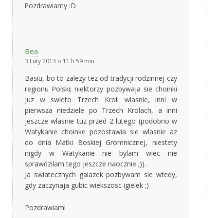
Pozdrawiamy :D
Bea
3 Luty 2013 o 11 h 59 min
Basiu, bo to zalezy tez od tradycji rodzinnej czy
regionu Polski; niektorzy pozbywaja sie choinki
juz w swieto Trzech Kroli wlasnie, inni w
pierwsza niedziele po Trzech Krolach, a inni
jeszcze wlasnie tuz przed 2 lutego (podobno w
Watykanie choinke pozostawia sie wlasnie az
do dnia Matki Boskiej Gromnicznej, niestety
nigdy w Watykanie nie bylam wiec nie
sprawdzilam tego jeszcze naocznie ;)).
Ja swiatecznych galazek pozbywam sie wtedy,
gdy zaczynaja gubic wiekszosc igielek ;)
Pozdrawiam!