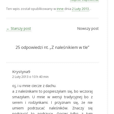
Ten wpis został opublikowany w
inne
dnia
2 Luty 2013
,
.
Zobacz wpisy
←
Starszy post
Nowszy post
25 odpowiedzi nt. „
Z naleśnikiem w tle
”
Krystyna9
2 Luty 2013 o 10 h 40 min
oj, i u mnie ciecze z dachu.
a z naleśnikami to pospieszyłam się, bo wczoraj
smazyłam. U mnie w wersji tradycyjnej bo z
serem i rodzynkami. I przyznam się, że nie
umiem podrzucać naleśników. Znaczy się
podrzucić to podrzucę. Gorzej tylko z tym