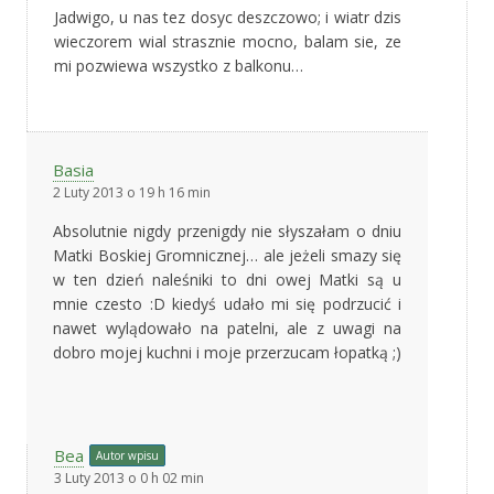
Jadwigo, u nas tez dosyc deszczowo; i wiatr dzis
wieczorem wial strasznie mocno, balam sie, ze
mi pozwiewa wszystko z balkonu…
Basia
2 Luty 2013 o 19 h 16 min
Absolutnie nigdy przenigdy nie słyszałam o dniu
Matki Boskiej Gromnicznej… ale jeżeli smazy się
w ten dzień naleśniki to dni owej Matki są u
mnie czesto :D kiedyś udało mi się podrzucić i
nawet wylądowało na patelni, ale z uwagi na
dobro mojej kuchni i moje przerzucam łopatką ;)
Bea
Autor wpisu
3 Luty 2013 o 0 h 02 min