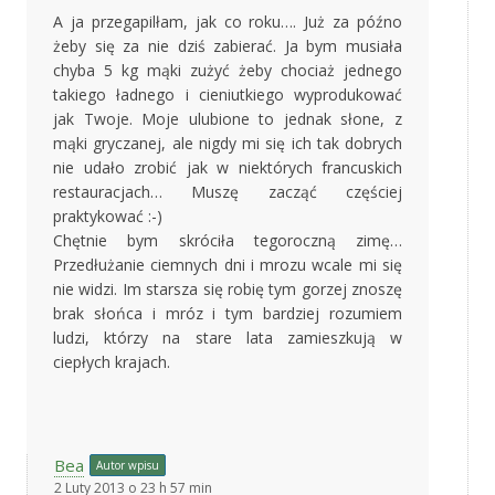
A ja przegapilłam, jak co roku…. Już za późno
żeby się za nie dziś zabierać. Ja bym musiała
chyba 5 kg mąki zużyć żeby chociaż jednego
takiego ładnego i cieniutkiego wyprodukować
jak Twoje. Moje ulubione to jednak słone, z
mąki gryczanej, ale nigdy mi się ich tak dobrych
nie udało zrobić jak w niektórych francuskich
restauracjach… Muszę zacząć częściej
praktykować :-)
Chętnie bym skróciła tegoroczną zimę…
Przedłużanie ciemnych dni i mrozu wcale mi się
nie widzi. Im starsza się robię tym gorzej znoszę
brak słońca i mróz i tym bardziej rozumiem
ludzi, którzy na stare lata zamieszkują w
ciepłych krajach.
Bea
Autor wpisu
2 Luty 2013 o 23 h 57 min