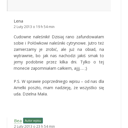
Lena
2 Luty 2013 o 19 h 54 min
Cudowne naleśniki! Dzisiaj rano zafundowałam
sobie i Połówkowi naleśniki cytrynowe. Jutro też
zamierzamy je zrobić, ale już na obiad, na
wytrawnie, bo jak nas nachodzi jakiś smak to
jemy podobnie przez kilka dni. Tylko o tej
monecie zapomniałam całkiem, ajjj…. ;)
P.S. W sprawie poprzedniego wpisu – od nas dla
Amelki poszło, mam nadzieję, że wszystko się
uda. Dzielna Mała.
Bea
Autor wpisu
2 Luty 2013 o 23 h 54 min