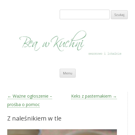
Bea w Kuchni
sezonowo i lokalnie
Szukaj:
Przeskocz do treści
Menu
Zobacz wpisy
←
Ważne ogłoszenie –
Keks z pasternakiem
→
prośba o pomoc
Z naleśnikiem w tle