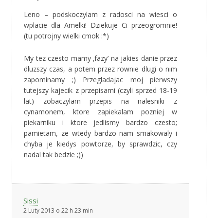
Leno – podskoczylam z radosci na wiesci o
wplacie dla Amelki! Dziekuje Ci przeogromnie!
(tu potrojny wielki cmok :*)
My tez czesto mamy ‚fazy’ na jakies danie przez
dluzszy czas, a potem przez rownie dlugi o nim
zapominamy ;) Przegladajac moj pierwszy
tutejszy kajecik z przepisami (czyli sprzed 18-19
lat) zobaczylam przepis na nalesniki z
cynamonem, ktore zapiekalam pozniej w
piekarniku i ktore jedlismy bardzo czesto;
pamietam, ze wtedy bardzo nam smakowaly i
chyba je kiedys powtorze, by sprawdzic, czy
nadal tak bedzie ;))
Sissi
2 Luty 2013 o 22 h 23 min