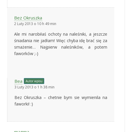
Bez Okruszka
2 Luty 2013 o 10 h 49 min
Ale mi narobiłaś ochoty na naleśniki, a jeszcze
śniadania nie jadłam! Więc chyba idę brać się za
smażenie… Najpierw naleśników, a potem
faworków ;-)
Bea
Autor wpisu
3 Luty 2013 o 1 h 38 min
Bez Okruszka – chetnie bym sie wymienila na
faworki! :)
magma