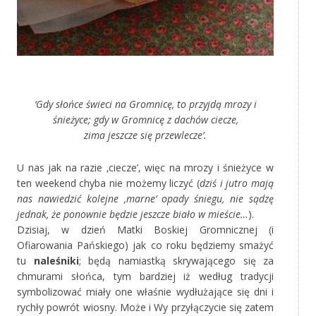
‚
‘Gdy słońce świeci na Gromnicę, to przyjdą mrozy i
śnieżyce; gdy w Gromnicę z dachów ciecze,
zima jeszcze się przewlecze’.
U nas jak na razie ‚ciecze’, więc na mrozy i śnieżyce w
ten weekend chyba nie możemy liczyć (
dziś i jutro mają
nas nawiedzić kolejne ‚marne’ opady śniegu, nie sądzę
jednak, że ponownie będzie jeszcze biało w mieście…
).
Dzisiaj, w dzień Matki Boskiej Gromnicznej (i
Ofiarowania Pańskiego) jak co roku będziemy smażyć
tu
naleśniki
; będą namiastką skrywającego się za
chmurami słońca, tym bardziej iż według tradycji
symbolizować miały one właśnie wydłużające się dni i
rychły powrót wiosny. Może i Wy przyłączycie się zatem