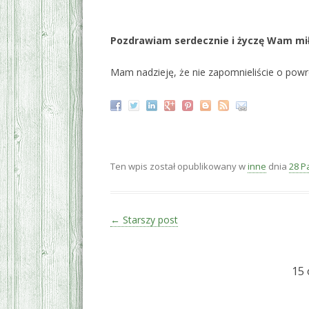
‚
Pozdrawiam serdecznie i życzę Wam mi
Mam nadzieję, że nie zapomnieliście o powr
Ten wpis został opublikowany w
inne
dnia
28 P
Zobacz wpisy
←
Starszy post
15 