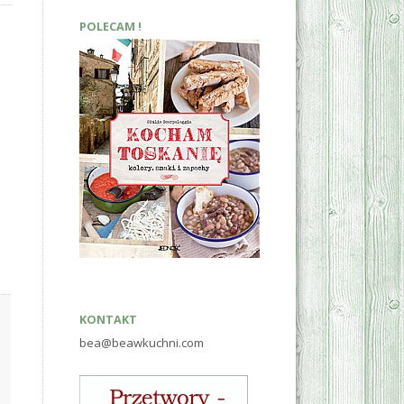
POLECAM !
KONTAKT
bea@beawkuchni.com