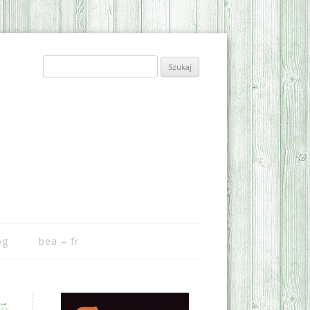
Szukaj:
og
bea – fr
→