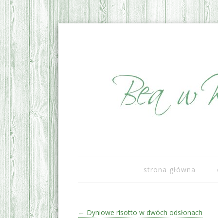
sezonowo i lokalnie
Bea w Kuchni
strona główna
Zobacz wpisy
←
Dyniowe risotto w dwóch odsłonach