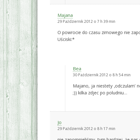
Majana
29 Październik 2012 o 7 h 39 min
O powrocie do czasu zimowego nie zapo
Uściski:*
Bea
30 Październik 2012 o 8 h 54 min
Majano, ja niestety ‚odczulam’ 
;)) kilka zdjec po poludniu…
Jo
29 Październik 2012 o 8 h 17 min
nie zapomnieliśmy, tym bardziej, że nas 