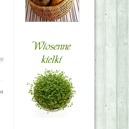
dź
st