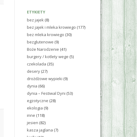
ETYKIETY
bez jajek
(8)
bez jajek i mleka krowiego
(177)
bez mleka krowiego
(30)
bezglutenowe
(9)
Boże Narodzenie
(41)
burgery / kotlety wege
(5)
czekolada
(35)
desery
(27)
drożdżowe wypieki
(9)
dynia
(66)
dynia – Festiwal Dyni
(53)
egzotyczne
(28)
ekologia
(9)
inne
(118)
jesien
(82)
kasza jaglana
(7)