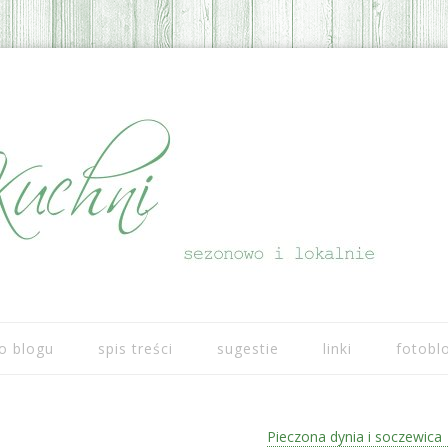
Przeskocz do treści
o blogu
spis treści
sugestie
linki
fotobl
Pieczona dynia i soczewica