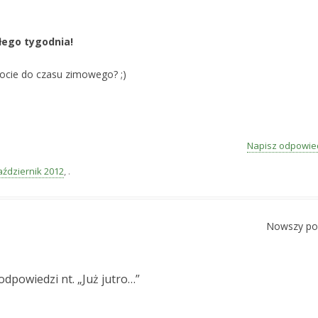
łego tygodnia!
ocie do czasu zimowego? ;)
Napisz odpowie
aździernik 2012
,
.
Nowszy po
odpowiedzi nt. „
Już jutro…
”