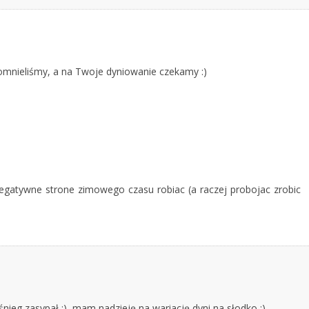
mnieliśmy, a na Twoje dyniowanie czekamy :)
negatywne strone zimowego czasu robiac (a raczej probojac zrobic
śnieg zasypał :), mam nadzieję na wariację dyni na słodko ;)