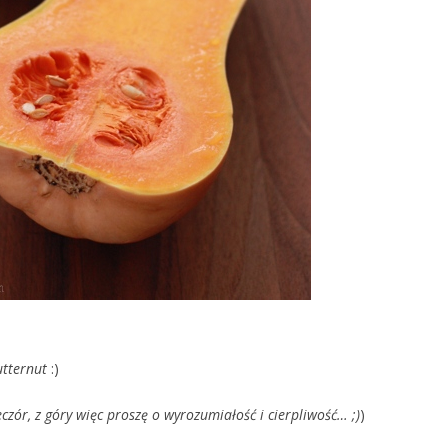
utternut
:)
czór, z góry więc proszę o wyrozumiałość i cierpliwość… ;)
)