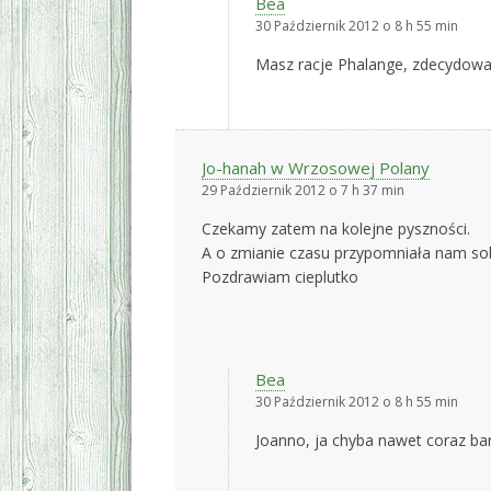
Bea
30 Październik 2012 o 8 h 55 min
Masz racje Phalange, zdecydowan
Jo-hanah w Wrzosowej Polany
29 Październik 2012 o 7 h 37 min
Czekamy zatem na kolejne pyszności.
A o zmianie czasu przypomniała nam sobo
Pozdrawiam cieplutko
Bea
30 Październik 2012 o 8 h 55 min
Joanno, ja chyba nawet coraz bard