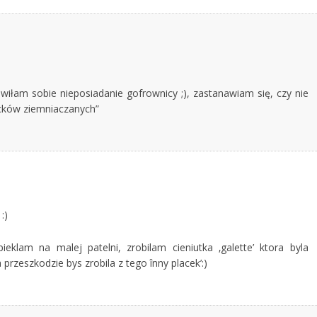
iłam sobie nieposiadanie gofrownicy ;), zastanawiam się, czy nie
acków ziemniaczanych”
:)
eklam na malej patelni, zrobilam cieniutka ‚galette’ ktora byla
 przeszkodzie bys zrobila z tego înny placek’:)