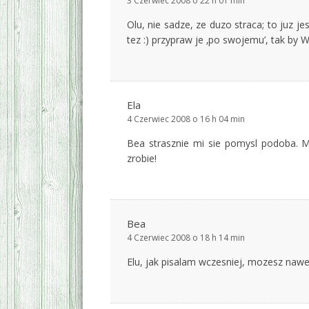
3 Czerwiec 2008 o 22 h 01 min
Olu, nie sadze, ze duzo straca; to juz j
tez :) przypraw je ‚po swojemu’, tak by
Ela
4 Czerwiec 2008 o 16 h 04 min
Bea strasznie mi sie pomysl podoba. 
zrobie!
Bea
4 Czerwiec 2008 o 18 h 14 min
Elu, jak pisalam wczesniej, mozesz nawe