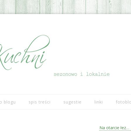
Przeskocz do treści
o blogu
spis treści
sugestie
linki
fotobl
Na otarcie łez…