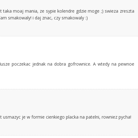
est taka moaj mania, ze sypie kolendre gdzie moge ;) swieza zreszta
 Wam smakowaly! i daj znac, czy smakowaly :)
Musze poczekac jednak na dobra gofrownice. A wtedy na pewnoe
t usmazyc je w formie cienkiego placka na patelni, rowniez pycha!