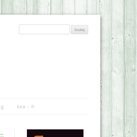
Szukaj:
og
bea – fr
→