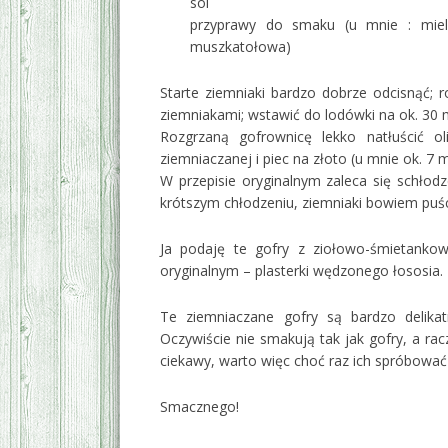
sól
przyprawy do smaku (u mnie : mielo
muszkatołowa)
Starte ziemniaki bardzo dobrze odcisnąć; 
ziemniakami; wstawić do lodówki na ok. 30 
Rozgrzaną gofrownicę lekko natłuścić o
ziemniaczanej i piec na złoto (u mnie ok. 7 m
W przepisie oryginalnym zaleca się schłodz
krótszym chłodzeniu, ziemniaki bowiem puśc
Ja podaję te gofry z ziołowo-śmietankow
oryginalnym – plasterki wędzonego łososia.
Te ziemniaczane gofry są bardzo delik
Oczywiście nie smakują tak jak gofry, a rac
ciekawy, warto więc choć raz ich spróbować 
Smacznego!