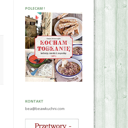
POLECAM !
KONTAKT
bea@beawkuchni.com