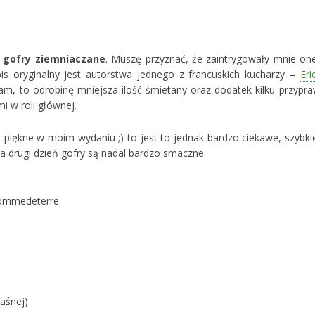
a
gofry ziemniaczane
. Muszę przyznać, że zaintrygowały mnie one
is oryginalny jest autorstwa jednego z francuskich kucharzy –
Eri
łam, to odrobinę mniejsza ilość śmietany oraz dodatek kilku przypra
 w roli głównej.
 piękne w moim wydaniu ;) to jest to jednak bardzo ciekawe, szybkie
a drugi dzień gofry są nadal bardzo smaczne.
aśnej)