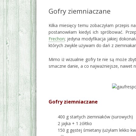
Gofry ziemniaczane
Kilka miesięcy temu zobaczyłam przepis n
postanowiłam kiedyś ich spróbować. Przep
Frechon
; jedyna modyfikacja jakiej dokona
których zwykle używam do dań z ziemniakami
Mimo iż wizualnie gofry te nie są może zbyt
smaczne danie, a co najważniejsze, nawet n
#
Gofry ziemniaczane
400 g startych ziemniaków (surowych)
2 jajka + 1 żółtko
150 g gęstej śmietany (użyłam lekko kw