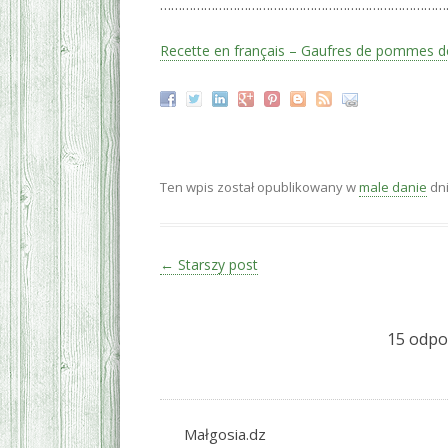
……………………………………………………………………
Recette en français – Gaufres de pommes de
Ten wpis został opublikowany w
male danie
dn
Zobacz wpisy
←
Starszy post
15 odpow
Małgosia.dz