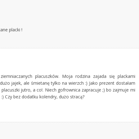
ane placki !
ziemniaczanych placuszków. Moja rodzina zajada się plackami
użo jajek, ale śmietanę tylko na wierzch :) Jako prezent dostałam
e placuszki jutro, a co!. Niech gofrownica zapracuje ;) bo zajmuje mi
:) :) Czy bez dodatku kolendry, dużo stracą?