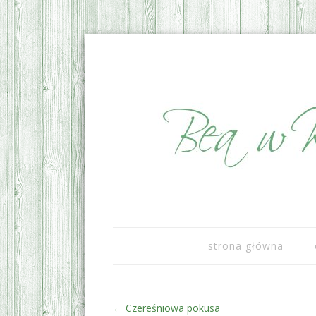
sezonowo i lokalnie
Bea w Kuchni
strona główna
Zobacz wpisy
←
Czereśniowa pokusa