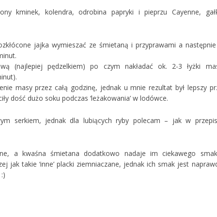
ny kminek, kolendra, odrobina papryki i pieprzu Cayenne, gał
rozkłócone jajka wymieszać ze śmietaną i przyprawami a następnie
minut.
liwą (najlepiej pędzelkiem) po czym nakładać ok. 2-3 łyżki ma
inut).
enie masy przez całą godzinę, jednak u mnie rezultat był lepszy pr
iły dość dużo soku podczas ‘leżakowania’ w lodówce.
ym serkiem, jednak dla lubiących ryby polecam – jak w przepis
atne, a kwaśna śmietana dodatkowo nadaje im ciekawego smak
zej jak takie ‘inne’ placki ziemniaczane, jednak ich smak jest napraw
:)