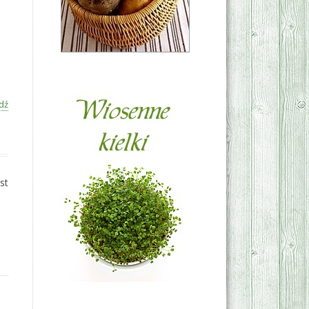
dź
st