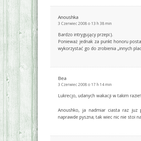
Anoushka
3 Czerwiec 2008 o 13 h 38 min
Bardzo intrygujący przepi:).
Ponieważ jednak za punkt honoru postaw
wykorzystać go do zrobienia „innych pl
Bea
3 Czerwiec 2008 o 17 h 14 min
Lukrecjo, udanych wakacji w takim razie! 
Anoushko, ja nadmiar ciasta raz juz pi
naprawde pyszna; tak wiec nic nie stoi na