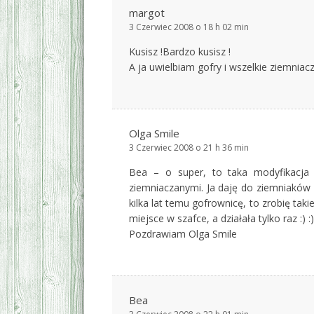
margot
3 Czerwiec 2008 o 18 h 02 min
Kusisz !Bardzo kusisz !
A ja uwielbiam gofry i wszelkie ziemniacz
Olga Smile
3 Czerwiec 2008 o 21 h 36 min
Bea – o super, to taka modyfikacja 
ziemniaczanymi. Ja daję do ziemniaków d
kilka lat temu gofrownicę, to zrobię taki
miejsce w szafce, a działała tylko raz :) 
Pozdrawiam Olga Smile
Bea