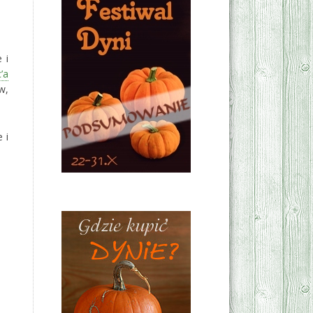
 i
c’a
w,
 i