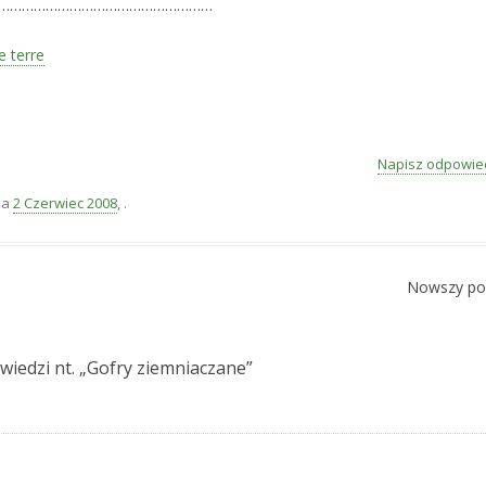
………………………………………………
 terre
Napisz odpowie
ia
2 Czerwiec 2008
,
.
Nowszy po
iedzi nt. „
Gofry ziemniaczane
”