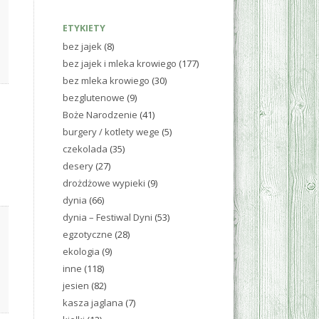
ETYKIETY
bez jajek
(8)
bez jajek i mleka krowiego
(177)
bez mleka krowiego
(30)
bezglutenowe
(9)
Boże Narodzenie
(41)
burgery / kotlety wege
(5)
czekolada
(35)
desery
(27)
drożdżowe wypieki
(9)
dynia
(66)
dynia – Festiwal Dyni
(53)
egzotyczne
(28)
ekologia
(9)
inne
(118)
jesien
(82)
kasza jaglana
(7)