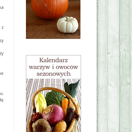
ka
 z
sy
zy
ie
u.
dę