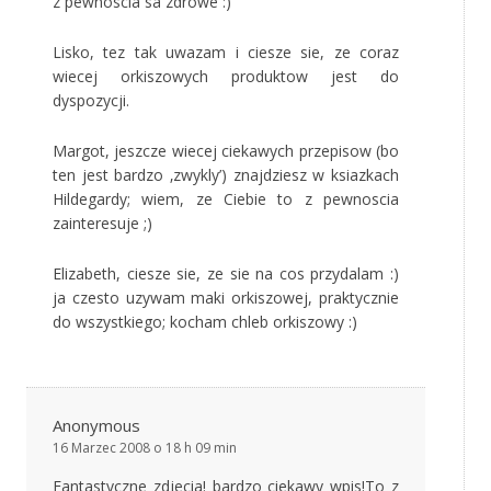
z pewnoscia sa zdrowe :)
Lisko, tez tak uwazam i ciesze sie, ze coraz
wiecej orkiszowych produktow jest do
dyspozycji.
Margot, jeszcze wiecej ciekawych przepisow (bo
ten jest bardzo ‚zwykly’) znajdziesz w ksiazkach
Hildegardy; wiem, ze Ciebie to z pewnoscia
zainteresuje ;)
Elizabeth, ciesze sie, ze sie na cos przydalam :)
ja czesto uzywam maki orkiszowej, praktycznie
do wszystkiego; kocham chleb orkiszowy :)
Anonymous
16 Marzec 2008 o 18 h 09 min
Fantastyczne zdjecia! bardzo ciekawy wpis!To z