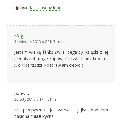
rjpjbgie
fast payday loan
Meg
3 Kwiecień 2013 o 20 h 31 min
Jestem wielką fanką św. Hildegardy, książki z jej
przepisami mogę kupować i czytać bez końca…
A orkisz rządzi. Pozdrawiam ciepło ;-)
patiwita
23 Luty 2015 o 17 h 31 min
są przepyszne! ja zamiast jajka dodałam
nasiona chia!!! Pycha!