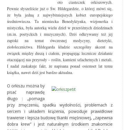
oto ciasteczek orkiszowych.
Pewnie słyszeliście już o Św. Hildegardzie, o której mówi się,
że była jedną z najwybitniejszych kobiet europejskiego
średniowiecza. Ta niemiecka Benedyktynka, wizjonerka i
mistyczka, była autorką wielu dzieł w przeróżnych dziedzinach
(m.in. poetyckich i muzycznych). Dziś odkrywamy też jej
zapiski na temat ówczesnej medycyny, dietetyki,
ziołolecznictwa. Hildegarda kładzie szczególn
y
akcent na
związek między duszą i ciałem, propagując lecznicze działanie
otaczającej nas przyrody – roślin, kamieni szlachetnych i metali.
I nadal zaskakuje fakt, że napisana ponad osiemset lat temu
książka, nawet dziś jest bardzo aktualna.
O orkiszu można by
pisać naprawdę
długo : „pomaga
przy zmęczeniu, spadku wydolności, problemach z
sercem i układem krążenia, powoduje prawidłowe
trawienie i lepsza budowę tkanki mięśniowej, „zapewnia
dobra krew” i jest naturalnym środkiem znakomicie