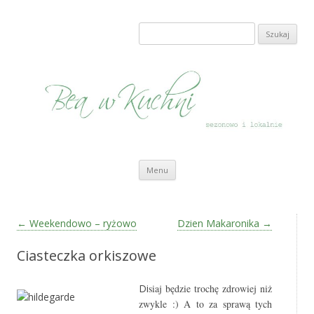
Bea w Kuchni
sezonowo i lokalnie
Szukaj:
Przeskocz do treści
Menu
Zobacz wpisy
←
Weekendowo – ryżowo
Dzien Makaronika
→
Ciasteczka orkiszowe
Di
siaj będzie trochę zdrowiej niż
zwykle :) A to za sprawą tych