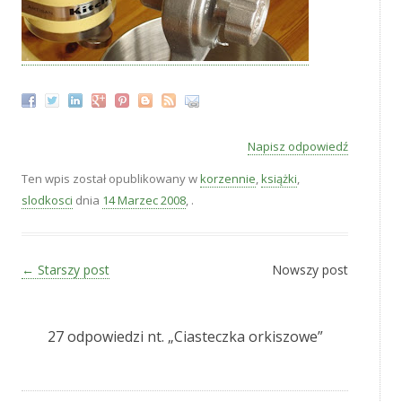
Napisz odpowiedź
Ten wpis został opublikowany w
korzennie
,
książki
,
slodkosci
dnia
14 Marzec 2008
,
.
Zobacz wpisy
←
Starszy post
Nowszy post
27 odpowiedzi nt. „
Ciasteczka orkiszowe
”