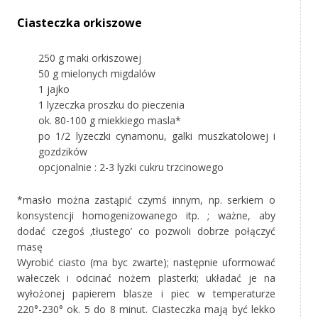
Ciasteczka orkiszowe
250 g maki orkiszowej
50 g mielonych migdalów
1 jajko
1 lyzeczka proszku do pieczenia
ok. 80-100 g miekkiego masla*
po 1/2 lyzeczki cynamonu, galki muszkatolowej i
gozdzików
opcjonalnie : 2-3 lyzki cukru trzcinowego
*masło można zastąpić czymś innym, np. serkiem o
konsystencji homogenizowanego itp. ; ważne, aby
dodać czegoś ‚tłustego’ co pozwoli dobrze połączyć
masę
Wyrobić ciasto (ma byc zwarte); następnie uformować
wałeczek i odcinać nożem plasterki; układać je na
wyłożonej papierem blasze i piec w temperaturze
220°-230° ok. 5 do 8 minut. Ciasteczka mają być lekko