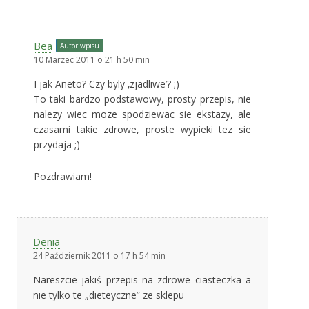
Bea
Autor wpisu
10 Marzec 2011 o 21 h 50 min
I jak Aneto? Czy byly ‚zjadliwe’? ;)
To taki bardzo podstawowy, prosty przepis, nie
nalezy wiec moze spodziewac sie ekstazy, ale
czasami takie zdrowe, proste wypieki tez sie
przydaja ;)
Pozdrawiam!
Denia
24 Październik 2011 o 17 h 54 min
Nareszcie jakiś przepis na zdrowe ciasteczka a
nie tylko te „dieteyczne” ze sklepu