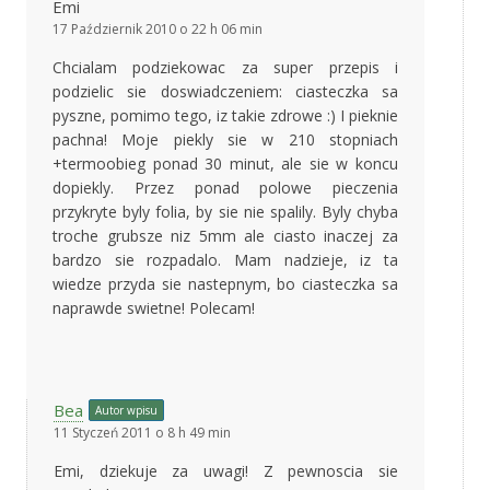
Emi
17 Październik 2010 o 22 h 06 min
Chcialam podziekowac za super przepis i
podzielic sie doswiadczeniem: ciasteczka sa
pyszne, pomimo tego, iz takie zdrowe :) I pieknie
pachna! Moje piekly sie w 210 stopniach
+termoobieg ponad 30 minut, ale sie w koncu
dopiekly. Przez ponad polowe pieczenia
przykryte byly folia, by sie nie spalily. Byly chyba
troche grubsze niz 5mm ale ciasto inaczej za
bardzo sie rozpadalo. Mam nadzieje, iz ta
wiedze przyda sie nastepnym, bo ciasteczka sa
naprawde swietne! Polecam!
Bea
Autor wpisu
11 Styczeń 2011 o 8 h 49 min
Emi, dziekuje za uwagi! Z pewnoscia sie