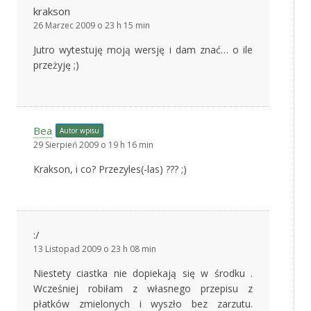
krakson
26 Marzec 2009 o 23 h 15 min
Jutro wytestuję moją wersję i dam znać… o ile
przeżyję ;)
Bea
Autor wpisu
29 Sierpień 2009 o 19 h 16 min
Krakson, i co? Przezyles(-las) ??? ;)
:/
13 Listopad 2009 o 23 h 08 min
Niestety ciastka nie dopiekają się w środku .
Wcześniej robiłam z własnego przepisu z
płatków zmielonych i wyszło bez zarzutu.