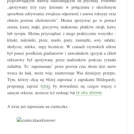
popra
w
iającym nastrój oddziałującym na psychikę”.Podobno
„spożywany trzy razy dziennie w połączeniu z określonym
sposobem odżywiania zwiększa odporność i usuwa toksyny oraz
obniża poziom cholesterolu”. Można spożywać go w postaci
ziarna, kaszy, mąki, pieczywa,
m
akaronu, płatków, otrąb, kawy
lub syropu. Można przyrządzać z niego praktycznie wszystko :
kluski, naleśniki, pizze, masło, pasty, zasmażki, sosy, sałatki,
słodycze, mleko, zupy lecznicze. W czasach rzymskich orkisz
był ponoć posiłkiem gladiatorów i zawod
n
ików igrzysk a chleb
orkiszowy był spożywany przez małżonków podczas rytuału
zaślubin. To ‘zapomniane’ przez pewien czas zboże dziś znów
wraca do łask, może więc zainteresuje Was dzisiejszy przepis.
Tym, którzy chcą się bliżej zapoznać z zapiskami Hildegardy,
proponuję zajrzeć
tutaj
;
by dowiedzieć się czegoś więcej o
samym orkiszu, możecie też zerknąć
na
te oto strone
.
A
teraz
już
zapraszam na ciasteczka :