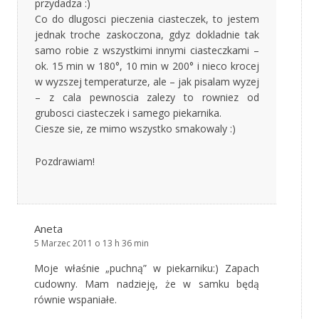
przydadza :)
Co do dlugosci pieczenia ciasteczek, to jestem
jednak troche zaskoczona, gdyz dokladnie tak
samo robie z wszystkimi innymi ciasteczkami –
ok. 15 min w 180°, 10 min w 200° i nieco krocej
w wyzszej temperaturze, ale – jak pisalam wyzej
– z cala pewnoscia zalezy to rowniez od
grubosci ciasteczek i samego piekarnika.
Ciesze sie, ze mimo wszystko smakowaly :)
Pozdrawiam!
Aneta
5 Marzec 2011 o 13 h 36 min
Moje właśnie „puchną” w piekarniku:) Zapach
cudowny. Mam nadzieję, że w samku będą
równie wspaniałe.