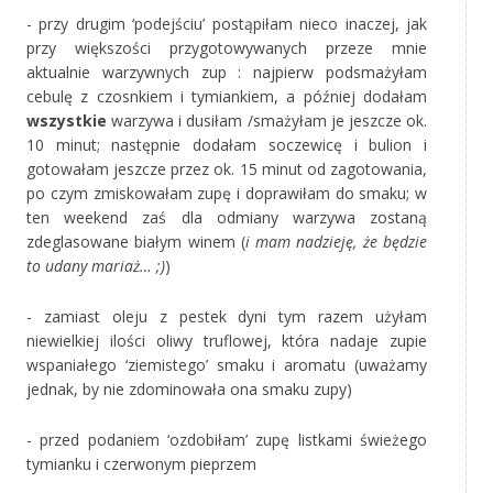
- przy drugim ‘podejściu’ postąpiłam nieco inaczej, jak
przy większości przygotowywanych przeze mnie
aktualnie warzywnych zup : najpierw podsmażyłam
cebulę z czosnkiem i tymiankiem, a później dodałam
wszystkie
warzywa i dusiłam /smażyłam je jeszcze ok.
10 minut; następnie dodałam soczewicę i bulion i
gotowałam jeszcze przez ok. 15 minut od zagotowania,
po czym zmiskowałam zupę i doprawiłam do smaku; w
ten weekend zaś dla odmiany warzywa zostaną
zdeglasowane białym winem (
i mam nadzieję, że będzie
to udany mariaż… ;)
)
- zamiast oleju z pestek dyni tym razem użyłam
niewielkiej ilości oliwy truflowej, która nadaje zupie
wspaniałego ‘ziemistego’ smaku i aromatu (uważamy
jednak, by nie zdominowała ona smaku zupy)
- przed podaniem ‘ozdobiłam’ zupę listkami świeżego
tymianku i czerwonym pieprzem