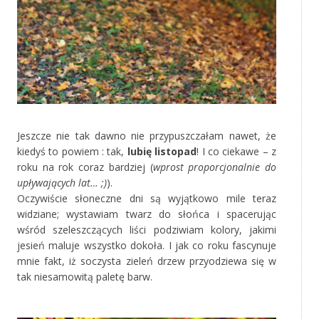
‚
Jeszcze nie tak dawno nie przypuszczałam nawet, że
kiedyś to powiem : tak,
lubię listopad
! I co ciekawe – z
roku na rok coraz bardziej (
wprost proporcjonalnie do
upływających lat… ;)
).
Oczywiście słoneczne dni są wyjątkowo mile teraz
widziane; wystawiam twarz do słońca i spacerując
wśród szeleszczących liści podziwiam kolory, jakimi
jesień maluje wszystko dokoła. I jak co roku fascynuje
mnie fakt, iż soczysta zieleń drzew przyodziewa się w
tak niesamowitą paletę barw.
‚