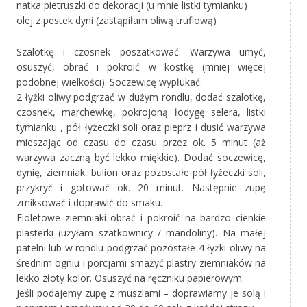
natka pietruszki do dekoracji (u mnie listki tymianku)
olej z pestek dyni (zastąpiłam oliwą truflową)
Szalotkę i czosnek poszatkować. Warzywa umyć,
osuszyć, obrać i pokroić w kostkę (mniej więcej
podobnej wielkości). Soczewicę wypłukać.
2 łyżki oliwy podgrzać w dużym rondlu, dodać szalotkę,
czosnek, marchewkę, pokrojoną łodygę selera, listki
tymianku , pół łyżeczki soli oraz pieprz i dusić warzywa
mieszając od czasu do czasu przez ok. 5 minut (aż
warzywa zaczną być lekko miękkie). Dodać soczewicę,
dynię, ziemniak, bulion oraz pozostałe pół łyżeczki soli,
przykryć i gotować ok. 20 minut. Następnie zupę
zmiksować i doprawić do smaku.
Fioletowe ziemniaki obrać i pokroić na bardzo cienkie
plasterki (użyłam szatkownicy / mandoliny). Na małej
patelni lub w rondlu podgrzać pozostałe 4 łyżki oliwy na
średnim ogniu i porcjami smażyć plastry ziemniaków na
lekko złoty kolor. Osuszyć na ręczniku papierowym.
Jeśli podajemy zupę z muszlami – doprawiamy je solą i