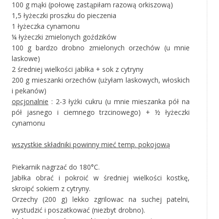
100 g mąki (połowę zastąpiłam razową orkiszową)
1,5 łyżeczki proszku do pieczenia
1 łyżeczka cynamonu
¼ łyżeczki zmielonych goździków
100 g bardzo drobno zmielonych orzechów (u mnie
laskowe)
2 średniej wielkości jabłka + sok z cytryny
200 g mieszanki orzechów (użyłam laskowych, włoskich
i pekanów)
opcjonalnie
: 2-3 łyżki cukru (u mnie mieszanka pół na
pół jasnego i ciemnego trzcinowego) + ½ łyżeczki
cynamonu
wszystkie składniki powinny mieć temp. pokojową
Piekarnik nagrzać do 180°C.
Jabłka obrać i pokroić w średniej wielkości kostkę,
skroipć sokiem z cytryny.
Orzechy (200 g) lekko zgrilowac na suchej patelni,
wystudzić i poszatkować (niezbyt drobno).