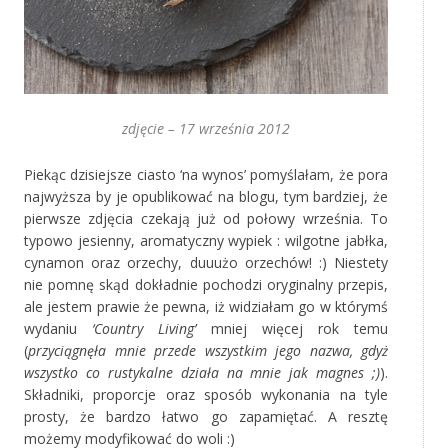
zdjęcie – 17 września 2012
Piekąc dzisiejsze ciasto ‘na wynos’ pomyślałam, że pora
najwyższa by je opublikować na blogu, tym bardziej, że
pierwsze zdjęcia czekają już od połowy września. To
typowo jesienny, aromatyczny wypiek : wilgotne jabłka,
cynamon oraz orzechy, duuużo orzechów! :) Niestety
nie pomnę skąd dokładnie pochodzi oryginalny przepis,
ale jestem prawie że pewna, iż widziałam go w którymś
wydaniu
‘Country Living’
mniej więcej rok temu
(
przyciągnęła mnie przede wszystkim jego nazwa, gdyż
wszystko co rustykalne działa na mnie jak magnes ;)
).
Składniki, proporcje oraz sposób wykonania na tyle
prosty, że bardzo łatwo go zapamiętać. A resztę
możemy modyfikować do woli :)