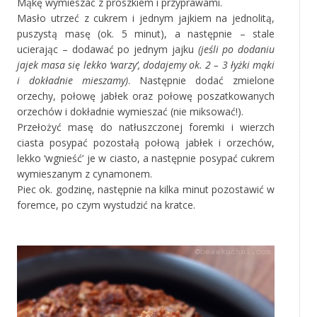
Mąkę wymieszać z proszkiem i przyprawami.
Masło utrzeć z cukrem i jednym jajkiem na jednolitą,
puszystą masę (ok. 5 minut), a następnie – stale
ucierając – dodawać po jednym jajku
(jeśli po dodaniu
jajek masa się lekko ‘warzy’, dodajemy ok. 2 – 3 łyżki mąki
i dokładnie mieszamy)
. Następnie dodać zmielone
orzechy, połowę jabłek oraz połowę poszatkowanych
orzechów i dokładnie wymieszać (nie miksować!).
Przełożyć masę do natłuszczonej foremki i wierzch
ciasta posypać pozostałą połową jabłek i orzechów,
lekko ‘wgnieść’ je w ciasto, a następnie posypać cukrem
wymieszanym z cynamonem.
Piec ok. godzinę, następnie na kilka minut pozostawić w
foremce, po czym wystudzić na kratce.
‚