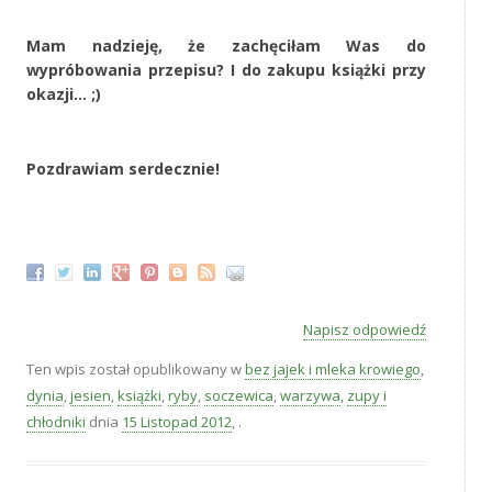
‚
Mam nadzieję, że zachęciłam Was do
wypróbowania przepisu? I do zakupu książki przy
okazji… ;)
‚
Pozdrawiam serdecznie!
‚
Napisz odpowiedź
Ten wpis został opublikowany w
bez jajek i mleka krowiego
,
dynia
,
jesien
,
książki
,
ryby
,
soczewica
,
warzywa
,
zupy i
chłodniki
dnia
15 Listopad 2012
,
.