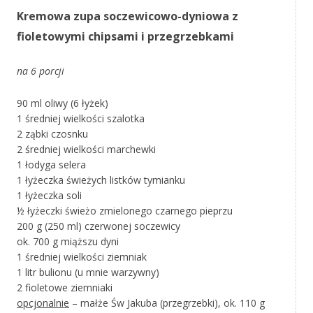
Kremowa zupa soczewicowo-dyniowa z
fioletowymi chipsami i przegrzebkami
na 6 porcji
90 ml oliwy (6 łyżek)
1 średniej wielkości szalotka
2 ząbki czosnku
2 średniej wielkości marchewki
1 łodyga selera
1 łyżeczka świeżych listków tymianku
1 łyżeczka soli
½ łyżeczki świeżo zmielonego czarnego pieprzu
200 g (250 ml) czerwonej soczewicy
ok. 700 g miąższu dyni
1 średniej wielkości ziemniak
1 litr bulionu (u mnie warzywny)
2 fioletowe ziemniaki
opcjonalnie
– małże Św Jakuba (przegrzebki), ok. 110 g