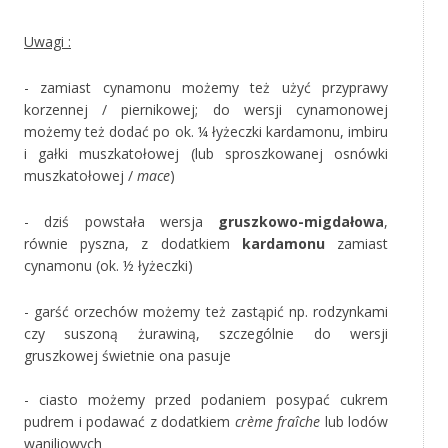
‚
Uwagi :
- zamiast cynamonu możemy też użyć przyprawy
korzennej / piernikowej; do wersji cynamonowej
możemy też dodać po ok. ¼ łyżeczki kardamonu, imbiru
i gałki muszkatołowej (lub sproszkowanej osnówki
muszkatołowej /
mace
)
- dziś powstała wersja
gruszkowo-migdałowa
,
równie pyszna, z dodatkiem
kardamonu
zamiast
cynamonu (ok. ½ łyżeczki)
- garść orzechów możemy też zastąpić np. rodzynkami
czy suszoną żurawiną, szczególnie do wersji
gruszkowej świetnie ona pasuje
‚
- ciasto możemy przed podaniem posypać cukrem
pudrem i podawać z dodatkiem
crème fraîche
lub lodów
waniliowych