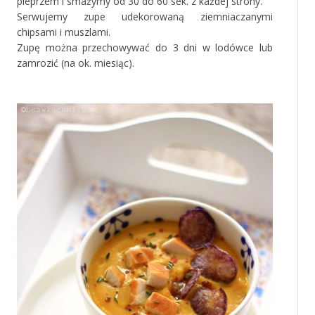
pieprzem i smażymy od 30 do 60 sek. z każdej strony.
Serwujemy zupe udekorowaną ziemniaczanymi
chipsami i muszlami.
Zupę można przechowywać do 3 dni w lodówce lub
zamrozić (na ok. miesiąc).
‚