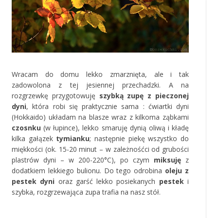
‚
Wracam do domu lekko zmarznięta, ale i tak
zadowolona z tej jesiennej przechadzki. A na
rozgrzewkę przygotowuję
szybką zupę z pieczonej
dyni
, która robi się praktycznie sama : ćwiartki dyni
(Hokkaido) układam na blasze wraz z kilkoma ząbkami
czosnku
(w łupince), lekko smaruję dynią oliwą i kładę
kilka gałązek
tymianku
; następnie piekę wszystko do
miękkości (ok. 15-20 minut – w zależnośćci od grubości
plastrów dyni – w 200-220°C), po czym
miksuję
z
dodatkiem lekkiego bulionu. Do tego odrobina
oleju z
pestek dyni
oraz garść lekko posiekanych
pestek
i
szybka, rozgrzewająca zupa trafia na nasz stół.
‚