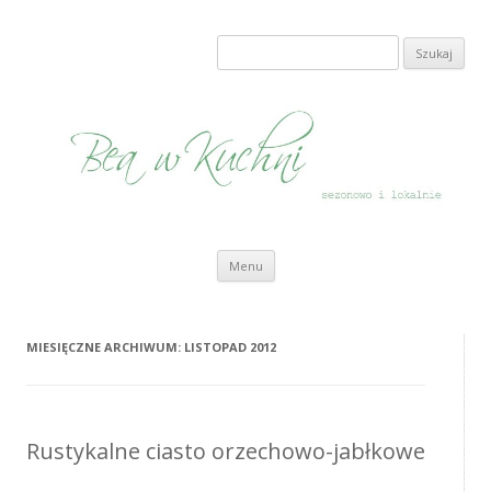
Bea w Kuchni
sezonowo i lokalnie
Szukaj:
Przeskocz do treści
Menu
MIESIĘCZNE ARCHIWUM:
LISTOPAD 2012
Rustykalne ciasto orzechowo-jabłkowe