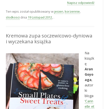
Napisz odpowiedź
Ten wpis został opublikowany w
jesien
,
korzennie
,
slodkosci
dnia
19 Listopad 2012
,
.
Kremowa zupa soczewicowo-dyniowa
i wyczekana książka
Na
książk
ę
Aran
Goyo
aga
,
autor
ki
bloga
‘Cann
elle et