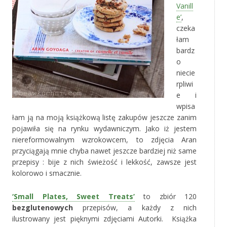
Vanill
e’
,
czeka
łam
bardz
o
niecie
rpliwi
e i
wpisa
łam ją na moją książkową listę zakupów jeszcze zanim
pojawiła się na rynku wydawniczym. Jako iż jestem
niereformowalnym wzrokowcem, to zdjęcia Aran
przyciągają mnie chyba nawet jeszcze bardziej niż same
przepisy : bije z nich świeżość i lekkość, zawsze jest
kolorowo i smacznie.
‘Small Plates, Sweet Treats’
to zbiór 120
bezglutenowych
przepisów, a każdy z nich
ilustrowany jest pięknymi zdjęciami Autorki. Książka