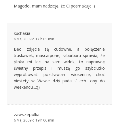
Magodo, mam nadzieję, że Ci posmakuje :)
kuchasia
6 Maj 2009 o 17 h 01 min
Beo zdjęcia są cudowne, a połączenie
truskawek, mascarpone, rabarbaru sprawia, że
ślinka mi leci na sam widok, to naprawdę
świetny przepis i muszę go szybciutko
wypróbować! pozdrawiam wiosennie, choć
niestety w Wawie dziś pada :( ech….oby do
weekendu…:))
zawszepolka
6 Maj 2009 o 19 h 06 min