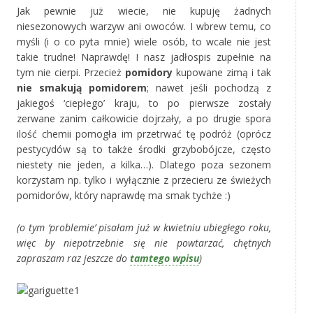
Jak pewnie już wiecie, nie kupuję żadnych
niesezonowych warzyw ani owoców. I wbrew temu, co
myśli (i o co pyta mnie) wiele osób, to wcale nie jest
takie trudne! Naprawdę! I nasz jadłospis zupełnie na
tym nie cierpi. Przecież
pomidory
kupowane zimą i tak
nie smakują pomidorem
; nawet jeśli pochodzą z
jakiegoś ‘ciepłego’ kraju, to po pierwsze zostały
zerwane zanim całkowicie dojrzały, a po drugie spora
ilość chemii pomogła im przetrwać tę podróż (oprócz
pestycydów są to także środki grzybobójcze, często
niestety nie jeden, a kilka…). Dlatego poza sezonem
korzystam np. tylko i wyłącznie z przecieru ze świeżych
pomidorów, który naprawdę ma smak tychże :)
(o tym ‘problemie’ pisałam już w kwietniu ubiegłego roku,
więc by niepotrzebnie się nie powtarzać, chętnych
zapraszam raz jeszcze do
tamtego wpisu
)