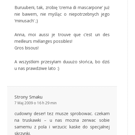
Buruuberii, tak, zrobię ‘crema di mascarpone’ już
nie bawem, nie myśląc o niepotrzebnych jego
‘minusach’ ;)
Anna, moi aussi je trouve que c’est un des
meilleurs mélanges possibles!
Gros bisous!
A wszystkim przesyłam duuużo słońca, bo dziś
u nas prawdziwe lato :)
Strony Smaku
7 Maj 2009 o 16 h 29 min
cudowny deser! tez musze sprobowac. czekam
na truskawki – u nas mozna zerwac sobie
samemu z pola i wrzucic kaske do specjalnej
skrzynki.