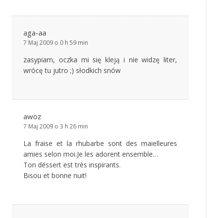
aga-aa
7 Maj 2009 o 0 h 59 min
zasypiam, oczka mi się kleją i nie widzę liter,
wrócę tu jutro ;) słodkich snów
awoz
7 Maj 2009 o 3 h 26 min
La fraise et la rhubarbe sont des maielleures
amies selon moi.Je les adorent ensemble…
Ton déssert est très inspirants.
Bisou et bonne nuit!