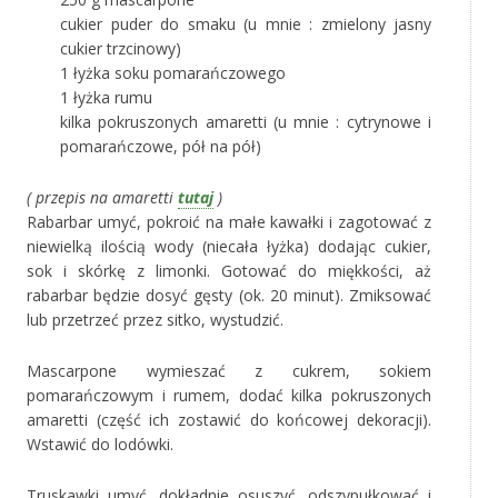
cukier puder do smaku (u mnie : zmielony jasny
cukier trzcinowy)
1 łyżka soku pomarańczowego
1 łyżka rumu
kilka pokruszonych amaretti (u mnie : cytrynowe i
pomarańczowe, pół na pół)
( przepis na amaretti
tutaj
)
Rabarbar umyć, pokroić na małe kawałki i zagotować z
niewielką ilością wody (niecała łyżka) dodając cukier,
sok i skórkę z limonki. Gotować do miękkości, aż
rabarbar będzie dosyć gęsty (ok. 20 minut). Zmiksować
lub przetrzeć przez sitko, wystudzić.
Mascarpone wymieszać z cukrem, sokiem
pomarańczowym i rumem, dodać kilka pokruszonych
amaretti (część ich zostawić do końcowej dekoracji).
Wstawić do lodówki.
Truskawki umyć, dokładnie osuszyć, odszypułkować i