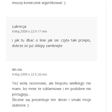
muszę koniecznie wypróbować :)
Lukrecja
6 Maj 2009 o 22 h 17 min
i jak tu dbać o linie jak sie czyta taki przepis,
dobrze że już sklepy zamknięte
An-na
6 Maj 2009 o 22 h 26 min
Tez wolę sezonowe, ale kłopotu wielkiego nie
mam, bo mnie te szklarniowe i im podobne nie
pociągają…
Ślicznie się prezentuje ten deser i smaki moje
ulubione :)