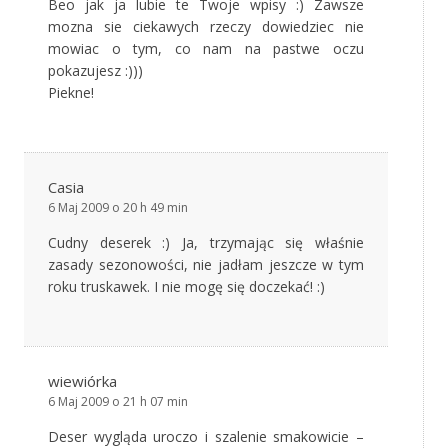
Beo jak ja lubie te Twoje wpisy :) Zawsze
mozna sie ciekawych rzeczy dowiedziec nie
mowiac o tym, co nam na pastwe oczu
pokazujesz :)))
Piekne!
Casia
6 Maj 2009 o 20 h 49 min
Cudny deserek :) Ja, trzymając się właśnie
zasady sezonowości, nie jadłam jeszcze w tym
roku truskawek. I nie mogę się doczekać! :)
wiewiórka
6 Maj 2009 o 21 h 07 min
Deser wygląda uroczo i szalenie smakowicie –