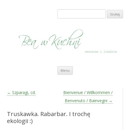
Bea w Kuchni
sezonowo i lokalnie
Szukaj:
Przeskocz do treści
Menu
Zobacz wpisy
←
Szparagi, cd.
Bienvenue / Willkommen /
Benvenuto / Bainvegni
→
Truskawka. Rabarbar. I trochę
ekologii :)