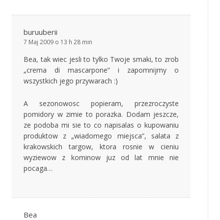
buruuberii
7 Maj 2009 o 13 h 28 min
Bea, tak wiec jesli to tylko Twoje smaki, to zrob
„crema di mascarpone” i zapomnijmy o
wszystkich jego przywarach :)
A sezonowosc popieram, przezroczyste
pomidory w zimie to porazka. Dodam jeszcze,
ze podoba mi sie to co napisalas o kupowaniu
produktow z „wiadomego miejsca”, salata z
krakowskich targow, ktora rosnie w cieniu
wyziewow z kominow juz od lat mnie nie
pocaga…
Bea