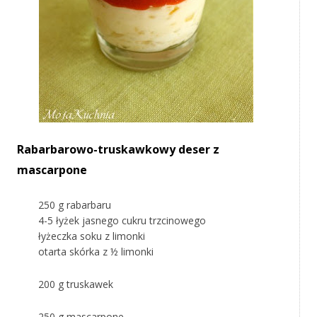
Rabarbarowo-truskawkowy deser z
mascarpone
250 g rabarbaru
4-5 łyżek jasnego cukru trzcinowego
łyżeczka soku z limonki
otarta skórka z ½ limonki
200 g truskawek
250 g mascarpone