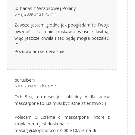
Jo-hanah z Wrzosowej Polany
6 Maj 2009 o 12 h 45 min
Zawsze jestem głodna jak pooglądam te Twoje
pyszności. U mnie truskawki właśnie kwitną,
więc jeszcze chwila i też będę mogła poszaleć.
:D
Pozdrawiam serdewcznie
buruuberii
6 Maj 2009 o 13 h 01 min
Och Bea, ten deser jest obledny! A dla fanow
mascarpone to juz musi byc istne szlenstwo :-)
Polecam Ci „crema di mascarpone”, ktore z
kropla rumu jest doskonale:
makagigi.blogspot.com/2006/10/crema-di-