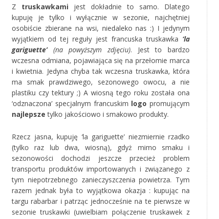
Z
truskawkami
jest dokładnie to samo. Dlatego
kupuję je tylko i wyłącznie w sezonie, najchętniej
osobiście zbierane na wsi, niedaleko nas :) I jedynym
wyjątkiem od tej reguły jest francuska truskawka
‘la
gariguette’
(na powyższym zdjęciu)
. Jest to bardzo
wczesna odmiana, pojawiająca się na przełomie marca
i kwietnia. Jedyna chyba tak wczesna truskawka, która
ma smak prawdziwego, sezonowego owocu, a nie
plastiku czy tektury ;) A wiosną tego roku została ona
‘odznaczona’ specjalnym francuskim
logo
promującym
najlepsze
tylko jakościowo i smakowo produkty.
Rzecz jasna, kupuję ‘la gariguette’ niezmiernie rzadko
(tylko raz lub dwa, wiosną), gdyż mimo smaku i
sezonowości dochodzi jeszcze przecież problem
transportu produktów importowanych i związanego z
tym niepotrzebnego zanieczyszczenia powietrza. Tym
razem jednak była to wyjątkowa okazja : kupując na
targu rabarbar i patrząc jednocześnie na te pierwsze w
sezonie truskawki (uwielbiam połączenie truskawek z