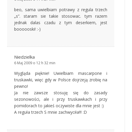
beo, sama uwielbiam potrawy z regula trzech
„s”. staram sie takie stosowac. tym razem
jednak dalas czadu z tym deserkiem, jest
boooooski! :-)
Niedzielka
6 Maj 2009 o 12 h 32 min
Wygląda pięknie! Uwielbiam mascarpone i
truskawki, więc gdy w Polsce dojrzeją zrobię na
pewno!
Ja nie zawsze stosuję się do zasady
sezonowości, ale i przy truskawkach i przy
pomidorach to jakieś oczywiste dla mnie jest :)
A reguła trzech S mnie zachwyciła!!! :D