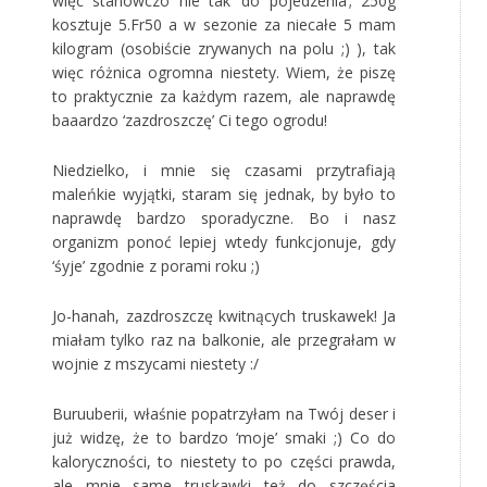
więc stanowczo nie tak ‘do pojedzenia’; 250g
kosztuje 5.Fr50 a w sezonie za niecałe 5 mam
kilogram (osobiście zrywanych na polu ;) ), tak
więc różnica ogromna niestety. Wiem, że piszę
to praktycznie za każdym razem, ale naprawdę
baaardzo ‘zazdroszczę’ Ci tego ogrodu!
Niedzielko, i mnie się czasami przytrafiają
maleńkie wyjątki, staram się jednak, by było to
naprawdę bardzo sporadyczne. Bo i nasz
organizm ponoć lepiej wtedy funkcjonuje, gdy
‘śyje’ zgodnie z porami roku ;)
Jo-hanah, zazdroszczę kwitnących truskawek! Ja
miałam tylko raz na balkonie, ale przegrałam w
wojnie z mszycami niestety :/
Buruuberii, właśnie popatrzyłam na Twój deser i
już widzę, że to bardzo ‘moje’ smaki ;) Co do
kaloryczności, to niestety to po części prawda,
ale mnie same truskawki też do szczęścia