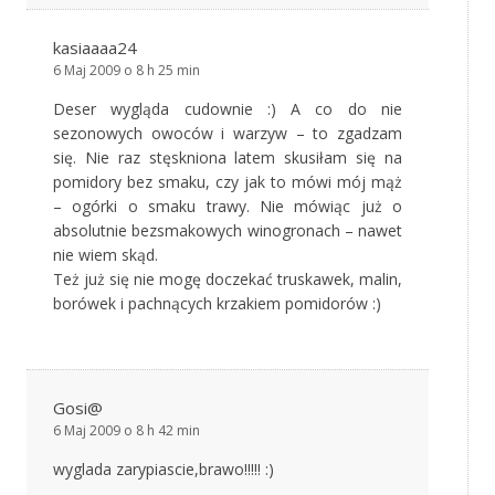
kasiaaaa24
6 Maj 2009 o 8 h 25 min
Deser wygląda cudownie :) A co do nie
sezonowych owoców i warzyw – to zgadzam
się. Nie raz stęskniona latem skusiłam się na
pomidory bez smaku, czy jak to mówi mój mąż
– ogórki o smaku trawy. Nie mówiąc już o
absolutnie bezsmakowych winogronach – nawet
nie wiem skąd.
Też już się nie mogę doczekać truskawek, malin,
borówek i pachnących krzakiem pomidorów :)
Gosi@
6 Maj 2009 o 8 h 42 min
wyglada zarypiascie,brawo!!!!! :)