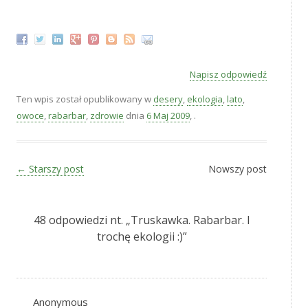
Napisz odpowiedź
Ten wpis został opublikowany w
desery
,
ekologia
,
lato
,
owoce
,
rabarbar
,
zdrowie
dnia
6 Maj 2009
,
.
Zobacz wpisy
←
Starszy post
Nowszy post
48 odpowiedzi nt. „
Truskawka. Rabarbar. I
trochę ekologii :)
”
Anonymous