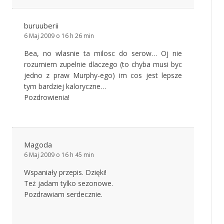
buruuberii
6 Maj 2009 o 16 h 26 min
Bea, no wlasnie ta milosc do serow… Oj nie
rozumiem zupelnie dlaczego (to chyba musi byc
jedno z praw Murphy-ego) im cos jest lepsze
tym bardziej kaloryczne…
Pozdrowienia!
Magoda
6 Maj 2009 o 16 h 45 min
Wspaniały przepis. Dzięki!
Też jadam tylko sezonowe.
Pozdrawiam serdecznie.