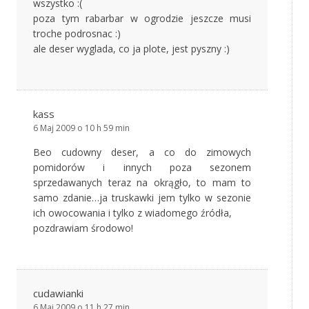
wszystko :(
poza tym rabarbar w ogrodzie jeszcze musi
troche podrosnac :)
ale deser wyglada, co ja plote, jest pyszny :)
kass
6 Maj 2009 o 10 h 59 min
Beo cudowny deser, a co do zimowych
pomidorów i innych poza sezonem
sprzedawanych teraz na okrągło, to mam to
samo zdanie…ja truskawki jem tylko w sezonie
ich owocowania i tylko z wiadomego źródła,
pozdrawiam środowo!
cudawianki
6 Maj 2009 o 11 h 27 min