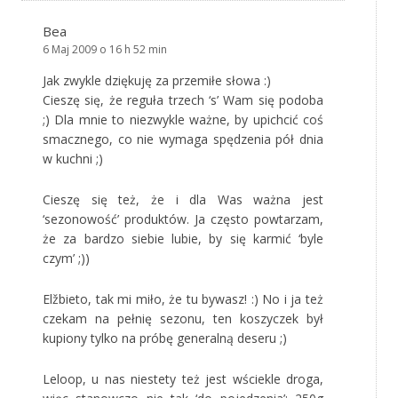
Bea
6 Maj 2009 o 16 h 52 min
Jak zwykle dziękuję za przemiłe słowa :)
Cieszę się, że reguła trzech ‘s’ Wam się podoba
;) Dla mnie to niezwykle ważne, by upichcić coś
smacznego, co nie wymaga spędzenia pół dnia
w kuchni ;)
Cieszę się też, że i dla Was ważna jest
‘sezonowość’ produktów. Ja często powtarzam,
że za bardzo siebie lubie, by się karmić ‘byle
czym’ ;))
Elžbieto, tak mi miło, że tu bywasz! :) No i ja też
czekam na pełnię sezonu, ten koszyczek był
kupiony tylko na próbę generalną deseru ;)
Leloop, u nas niestety też jest wściekle droga,