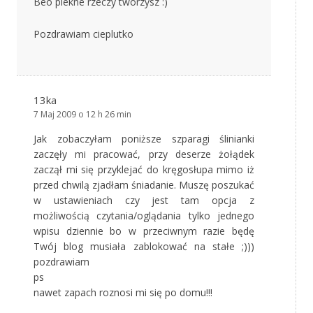
Beo piekne rzeczy tworzysz :)
Pozdrawiam cieplutko
13ka
7 Maj 2009 o 12 h 26 min
Jak zobaczyłam poniższe szparagi ślinianki
zaczęły mi pracować, przy deserze żołądek
zaczął mi się przyklejać do kręgosłupa mimo iż
przed chwilą zjadłam śniadanie. Muszę poszukać
w ustawieniach czy jest tam opcja z
możliwością czytania/oglądania tylko jednego
wpisu dziennie bo w przeciwnym razie będę
Twój blog musiała zablokować na stałe ;)))
pozdrawiam
ps
nawet zapach roznosi mi się po domu!!!