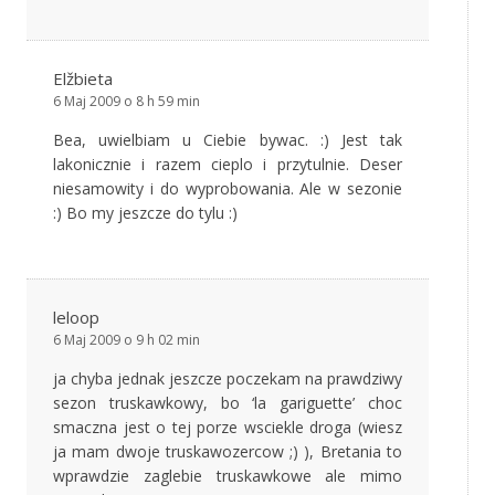
Elžbieta
6 Maj 2009 o 8 h 59 min
Bea, uwielbiam u Ciebie bywac. :) Jest tak
lakonicznie i razem cieplo i przytulnie. Deser
niesamowity i do wyprobowania. Ale w sezonie
:) Bo my jeszcze do tylu :)
leloop
6 Maj 2009 o 9 h 02 min
ja chyba jednak jeszcze poczekam na prawdziwy
sezon truskawkowy, bo ‘la gariguette’ choc
smaczna jest o tej porze wsciekle droga (wiesz
ja mam dwoje truskawozercow ;) ), Bretania to
wprawdzie zaglebie truskawkowe ale mimo