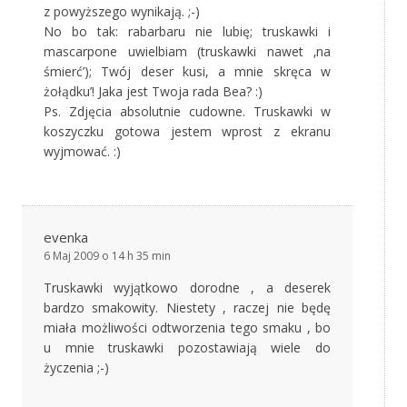
z powyższego wynikają. ;-)
No bo tak: rabarbaru nie lubię; truskawki i
mascarpone uwielbiam (truskawki nawet ‚na
śmierć’); Twój deser kusi, a mnie skręca w
żołądku’! Jaka jest Twoja rada Bea? :)
Ps. Zdjęcia absolutnie cudowne. Truskawki w
koszyczku gotowa jestem wprost z ekranu
wyjmować. :)
evenka
6 Maj 2009 o 14 h 35 min
Truskawki wyjątkowo dorodne , a deserek
bardzo smakowity. Niestety , raczej nie będę
miała możliwości odtworzenia tego smaku , bo
u mnie truskawki pozostawiają wiele do
życzenia ;-)