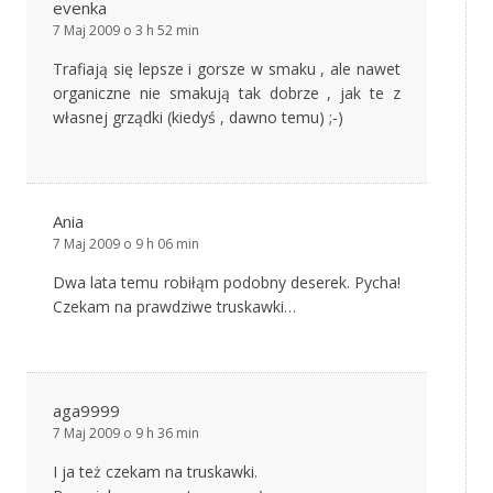
evenka
7 Maj 2009 o 3 h 52 min
Trafiają się lepsze i gorsze w smaku , ale nawet
organiczne nie smakują tak dobrze , jak te z
własnej grządki (kiedyś , dawno temu) ;-)
Ania
7 Maj 2009 o 9 h 06 min
Dwa lata temu robiłąm podobny deserek. Pycha!
Czekam na prawdziwe truskawki…
aga9999
7 Maj 2009 o 9 h 36 min
I ja też czekam na truskawki.