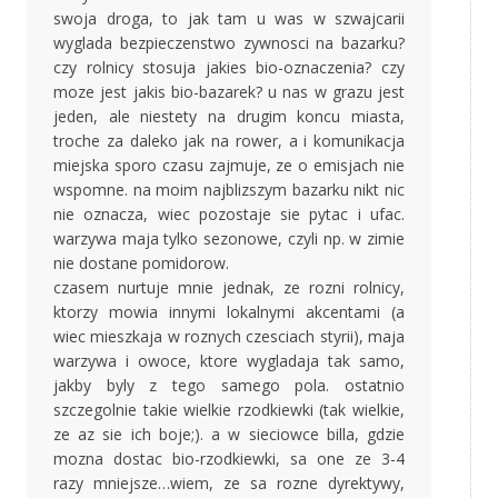
swoja droga, to jak tam u was w szwajcarii
wyglada bezpieczenstwo zywnosci na bazarku?
czy rolnicy stosuja jakies bio-oznaczenia? czy
moze jest jakis bio-bazarek? u nas w grazu jest
jeden, ale niestety na drugim koncu miasta,
troche za daleko jak na rower, a i komunikacja
miejska sporo czasu zajmuje, ze o emisjach nie
wspomne. na moim najblizszym bazarku nikt nic
nie oznacza, wiec pozostaje sie pytac i ufac.
warzywa maja tylko sezonowe, czyli np. w zimie
nie dostane pomidorow.
czasem nurtuje mnie jednak, ze rozni rolnicy,
ktorzy mowia innymi lokalnymi akcentami (a
wiec mieszkaja w roznych czesciach styrii), maja
warzywa i owoce, ktore wygladaja tak samo,
jakby byly z tego samego pola. ostatnio
szczegolnie takie wielkie rzodkiewki (tak wielkie,
ze az sie ich boje;). a w sieciowce billa, gdzie
mozna dostac bio-rzodkiewki, sa one ze 3-4
razy mniejsze…wiem, ze sa rozne dyrektywy,