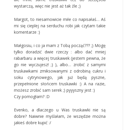
wystarczą, więc nie jest aż tak źle ;)
Margot, to niesamowicie miłe co napisałaś… Aś
mi się cieplej na serduchu robi jak czytam takie
komentarze :)
Małgosiu, i co ja mam z Tobą począć??? ;) Mogę
tylko doradzić dwie rzeczy : albo dać mniej
rabarbaru a więcej truskawek (jestem pewna, że
go nie wyczujesz! ;) ), albo… zrobić z samymi
truskawkami zmiksowanymi z odrobiną cukru i
soku cytrynowego, jak już będą pyszne,
przepełnione słońcem truskawki :) A na razie,
możesz zrobić sam serek ;) pyyyszny jest :)
Czy pomogłam? :D
Evenko, a dlaczego u Was truskawki nie są
dobre? Naiwnie myślałam, że wszędzie można
jakieś dobre kupić :/